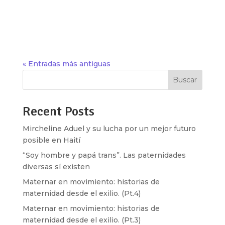
nosotras, a tus compañeras de vida y de lucha.
Después de eso en una televisora española, se
decía que con ella “rompías...
« Entradas más antiguas
Buscar
Recent Posts
Mircheline Aduel y su lucha por un mejor futuro
posible en Haití
“Soy hombre y papá trans”. Las paternidades
diversas sí existen
Maternar en movimiento: historias de
maternidad desde el exilio. (Pt.4)
Maternar en movimiento: historias de
maternidad desde el exilio. (Pt.3)