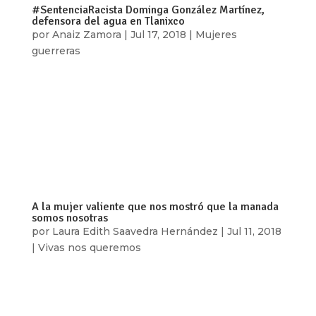
#SentenciaRacista Dominga González Martínez,
defensora del agua en Tlanixco
por
Anaiz Zamora
|
Jul 17, 2018
|
Mujeres
guerreras
Ser “morena y chaparrita” es la razón que llevó a
la defensora del agua, Dominga González
Martínez, a ser sentenciada en 2017 a 50 años de
prisión, acusada injustamente de homicidio y
privación de la libertad, delitos que de acuerdo
con los abogados del Centro de...
A la mujer valiente que nos mostró que la manada
somos nosotras
por
Laura Edith Saavedra Hernández
|
Jul 11, 2018
|
Vivas nos queremos
Te escribo a ti, la mujer que nos invita a no callar,
exigir justicia, a creernos unas a otras. En junio
pasado nos escribiste una carta a todas, a