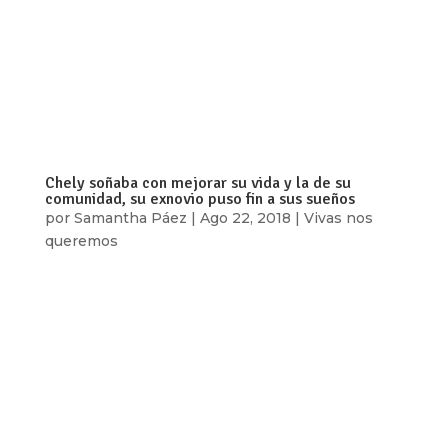
Responder a la situación de violencia y muerte
que existe contra los cuerpos de las mujeres cis y
trans se puede hacer desde el reconocimiento y
celebración de las diferencias, así lo hizo “Estado
de emergencia” un proyecto artístico que se
realizó del 10 al 14 de...
Chely soñaba con mejorar su vida y la de su
comunidad, su exnovio puso fin a sus sueños
por
Samantha Páez
|
Ago 22, 2018
|
Vivas nos
queremos
Las palabras que mejor definen a Chely son:
cariño, trabajo y sencillez. Así la recuerdan su
mamá Amada Barranco y Elizabeth, una de sus
hermanas, ambas viven en Acajete, municipio de
Puebla, ubicado en la parte central de México.
Aracely Vázquez Barranco tenía seis...