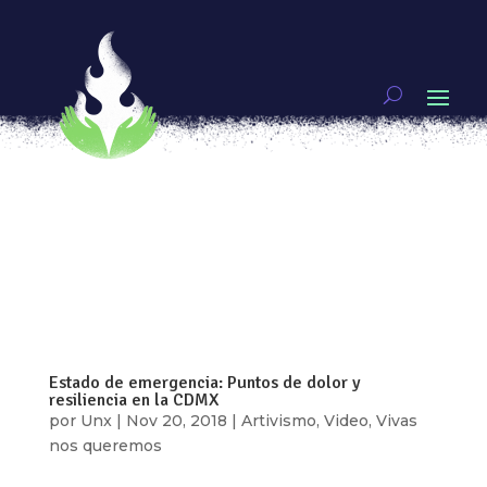
La música es también un espacio de denuncia
por
Jennifer Rosado
|
Abr 26, 2019
|
BAILAR LA
REVOLUCIÓN
[vc_row type=»in_container»
full_screen_row_position=»middle»
scene_position=»center» text_color=»dark»
text_align=»left» overlay_strength=»0.3″
shape_divider_position=»bottom»
bg_image_animation=»none»][vc_column
column_padding=»no-extra-padding»...
Estado de emergencia: Puntos de dolor y
resiliencia en la CDMX
por
Unx
|
Nov 20, 2018
|
Artivismo
,
Video
,
Vivas
nos queremos