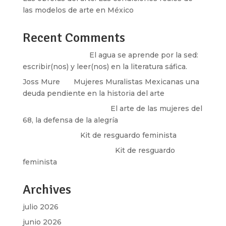
las modelos de arte en México
Recent Comments
Santos Burton
en
El agua se aprende por la sed:
escribir(nos) y leer(nos) en la literatura sáfica.
Joss Mure
en
Mujeres Muralistas Mexicanas una
deuda pendiente en la historia del arte
paulina peñaherrera
en
El arte de las mujeres del
68, la defensa de la alegría
Olga Marina
en
Kit de resguardo feminista
Martha Figueroa Mier
en
Kit de resguardo
feminista
Archives
julio 2026
junio 2026