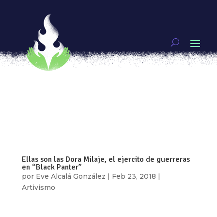
¡Genias! La danza como un acto político
por
Eve Alcalá González
|
Feb 28, 2018
|
Genias
,
Video
Vídeo: Fernanda Muñoz En nuestra entrega de
Genias de este mes, Mayté Valencia periodista
cultural y crítica teatral nos presenta a una genia
que nos enseña que la Revolución también se
baila, se goza y se comparte: Mariana Arteaga
Mariana es una coreógrafa que rompe...
Ellas son las Dora Milaje, el ejercito de guerreras
en “Black Panter”
por
Eve Alcalá González
|
Feb 23, 2018
|
Artivismo
“Si mi mamá hubiera visto Black Panther cuando