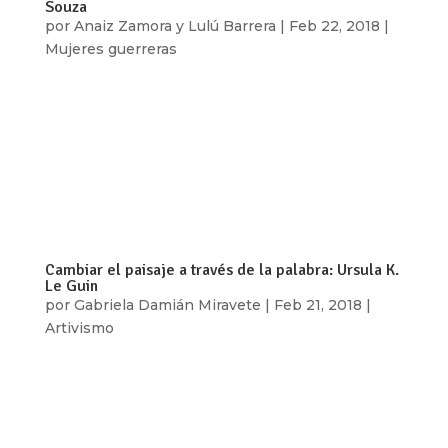
Souza
por
Anaiz Zamora y Lulú Barrera
|
Feb 22, 2018
|
Mujeres guerreras
A finales del año pasado, relatos de mujeres que
enfrentaron abuso y violencia sexual en la
industria hollywoodense inundaron las redes
sociales, el movimiento #MeToo les brindó un
espacio seguro para alzar la voz, narrar su historia
y exigir un alto a este tipo de...
Cambiar el paisaje a través de la palabra: Ursula K.
Le Guin
por
Gabriela Damián Miravete
|
Feb 21, 2018
|
Artivismo
Murió Ursula K. Le Guin, feminista creadora de
ciencia ficción. Antes del 22 de enero de 2018,
todavía estaba de este lado del velo, haciendo
entradas en su blog (a los 88 años) sobre su gato: