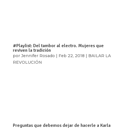
era pequeña, su vida hubiera sido otra”. Esto lo
escuché en uno de los muchos videos hechos
por fans después ver la nueva película de Marvel.
Saben algo, esta producción hollywoodense es
muy valiosa por estar repleta de...
#Playlist: Del tambor al electro. Mujeres que
reviven la tradición
por
Jennifer Rosado
|
Feb 22, 2018
|
BAILAR LA
REVOLUCIÓN
La lista musical que están por escuchar hay que
pensarla como un viaje sonoro muy ecléctico,
que nos lleva de una latitud a otra, de un sonido
tradicional con instrumentos que no habíamos
registrado antes a ese sonido moderno fusionado
con el tambor. En ella se...
Preguntas que debemos dejar de hacerle a Karla