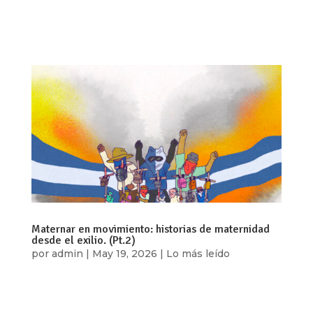
Estoy tratando de no temblar, de mantener mi
pose aunque me está doliendo; en realidad no...
Maternar en movimiento: historias de maternidad
desde el exilio. (Pt.2)
por
admin
|
May 19, 2026
|
Lo más leído
Por: María José Díaz Reyes En los últimos años,
Nicaragua ha atravesado una profunda crisis