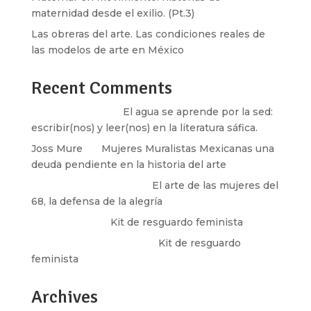
maternidad desde el exilio. (Pt.3)
Las obreras del arte. Las condiciones reales de
las modelos de arte en México
Recent Comments
Santos Burton
en
El agua se aprende por la sed:
escribir(nos) y leer(nos) en la literatura sáfica.
Joss Mure
en
Mujeres Muralistas Mexicanas una
deuda pendiente en la historia del arte
paulina peñaherrera
en
El arte de las mujeres del
68, la defensa de la alegría
Olga Marina
en
Kit de resguardo feminista
Martha Figueroa Mier
en
Kit de resguardo
feminista
Archives