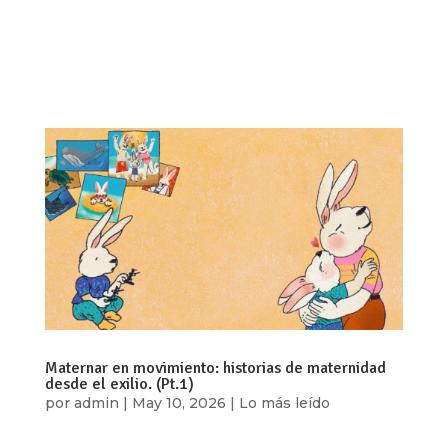
política y social marcada por la represión estatal,
la criminalización de la disidencia y el
desmantelamiento de espacios democráticos.
Desde 2018, la respuesta del régimen a...
Maternar en movimiento: historias de maternidad
desde el exilio. (Pt.1)
por
admin
|
May 10, 2026
|
Lo más leído
Por María José Díaz En los últimos años,