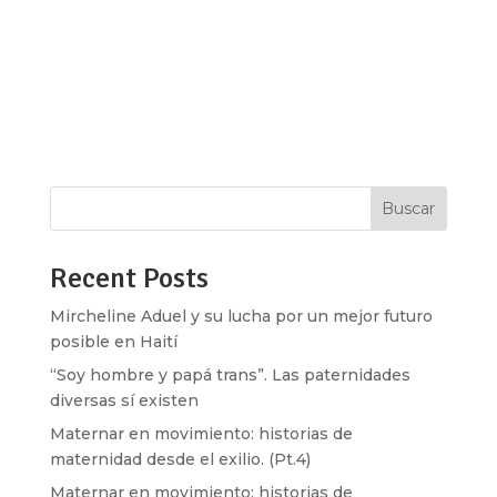
Centroamérica ha vivido un recrudecimiento de
las violencias que atraviesan la vida política,
social y cotidiana. En Guatemala, una de sus
expresiones más claras ha sido el uso del aparato
judicial para perseguir a quienes...
Buscar
Recent Posts
Mircheline Aduel y su lucha por un mejor futuro
posible en Haití
“Soy hombre y papá trans”. Las paternidades
diversas sí existen
Maternar en movimiento: historias de
maternidad desde el exilio. (Pt.4)
Maternar en movimiento: historias de