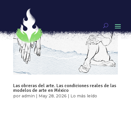
Las obreras del arte. Las condiciones reales de las
modelos de arte en México
por
admin
|
May 28, 2026
|
Lo más leído
Por: Vanessa Montoya Quintero A Rubí
Velázquez, compañera de lucha “Esto no es el
Parnaso”- es la frase que me repito mentalmente
mientras estoy posando en una colchoneta sucia.