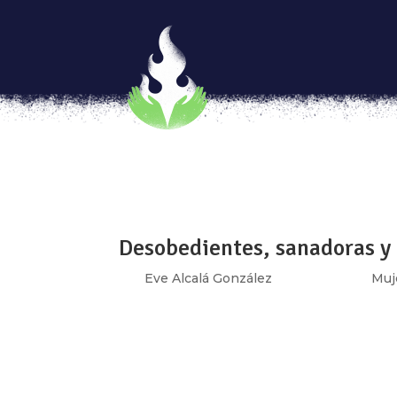
#Playlist Revolución Femini
por
Jennifer Rosado
|
Dic 26, 2019
|
Mujere
[vc_row type=»in_container» full_screen_r
text_align=»left» overlay_strength=»0.3″ 
testimonial_style=»bold» image=»» add_ima
Desobedientes, sanadoras y 
por
Eve Alcalá González
|
Dic 25, 2019
|
Muj
[vc_row type=»in_container» full_screen_r
text_align=»left» overlay_strength=»0.3″ 
[vc_column column_padding=»no-extra-padd