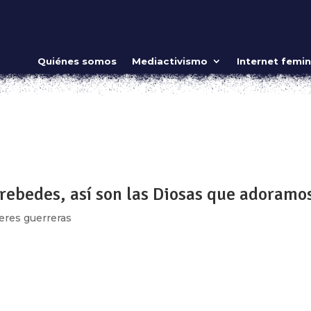
sta ¡Que arda la rebeldía!
Quiénes somos
Mediactivismo
Internet femin
s guerreras
ow_position=»middle» scene_position=»center» text_color=»dar
shape_divider_position=»bottom» bg_image_animation=»none»
ge_shadow=»»...
rebedes, así son las Diosas que adoramo
eres guerreras
ow_position=»middle» scene_position=»center» text_color=»dar
shape_divider_position=»bottom» bg_image_animation=»none»]
ing»...