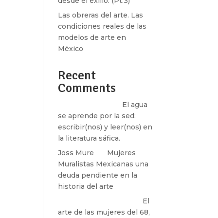
desde el exilio. (Pt.3)
Las obreras del arte. Las
condiciones reales de las
modelos de arte en
México
k»
Recent
Comments
Santos Burton
en
El agua
se aprende por la sed:
escribir(nos) y leer(nos) en
la literatura sáfica.
Joss Mure
en
Mujeres
Muralistas Mexicanas una
deuda pendiente en la
historia del arte
paulina peñaherrera
en
El
arte de las mujeres del 68,