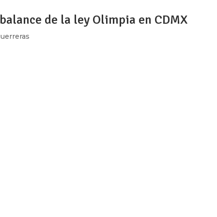
n balance de la ley Olimpia en CDMX
uerreras
ow_position=»middle» scene_position=»center» text_color=»dar
shape_divider_position=»bottom» bg_image_animation=»none»]
ing»...