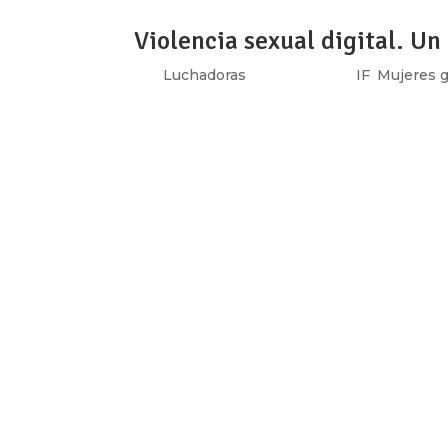
Violencia sexual digital. U
por
Luchadoras
|
Dic 16, 2019
|
IF
,
Mujeres g
[vc_row type=»in_container» full_screen_r
text_align=»left» overlay_strength=»0.3″ 
[vc_column column_padding=»no-extra-padd