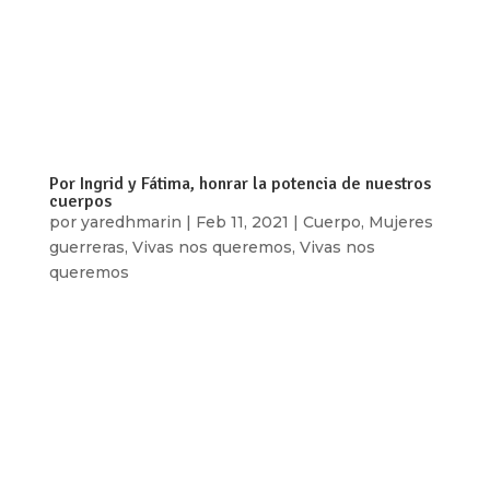
Cami y Jairo. Para Ingrid, Dulce, Daniela y Bruno.
Con todo mi amor. te veo, a la altura de mis
rodillas y las tuyas sentadas juntas, esperando
salir las tortillas del comal Fragmento de
«Apapacho al memorial» Magaly...
Por Ingrid y Fátima, honrar la potencia de nuestros
cuerpos
por
yaredhmarin
|
Feb 11, 2021
|
Cuerpo
,
Mujeres
guerreras
,
Vivas nos queremos
,
Vivas nos
queremos
[vc_row type=»in_container»
full_screen_row_position=»middle»
scene_position=»center» text_color=»dark»
text_align=»left» overlay_strength=»0.3″
shape_divider_position=»bottom»
bg_image_animation=»none»][vc_column
column_padding=»no-extra-padding»...