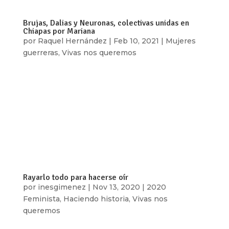
Brujas, Dalias y Neuronas, colectivas unidas en
Chiapas por Mariana
por
Raquel Hernández
|
Feb 10, 2021
|
Mujeres
guerreras
,
Vivas nos queremos
[vc_row type=»in_container»
full_screen_row_position=»middle»
scene_position=»center» text_color=»dark»
text_align=»left» overlay_strength=»0.3″
shape_divider_position=»bottom»
bg_image_animation=»none»][vc_column
column_padding=»no-extra-padding»...
Rayarlo todo para hacerse oír
por
inesgimenez
|
Nov 13, 2020
|
2020
Feminista
,
Haciendo historia
,
Vivas nos
queremos