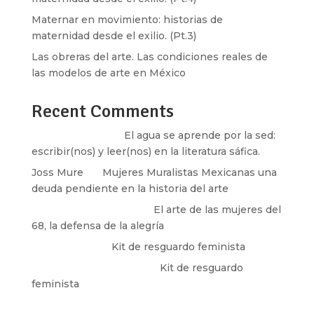
Maternar en movimiento: historias de
maternidad desde el exilio. (Pt.3)
Las obreras del arte. Las condiciones reales de
las modelos de arte en México
Recent Comments
Santos Burton
en
El agua se aprende por la sed:
escribir(nos) y leer(nos) en la literatura sáfica.
Joss Mure
en
Mujeres Muralistas Mexicanas una
deuda pendiente en la historia del arte
paulina peñaherrera
en
El arte de las mujeres del
68, la defensa de la alegría
Olga Marina
en
Kit de resguardo feminista
Martha Figueroa Mier
en
Kit de resguardo
feminista