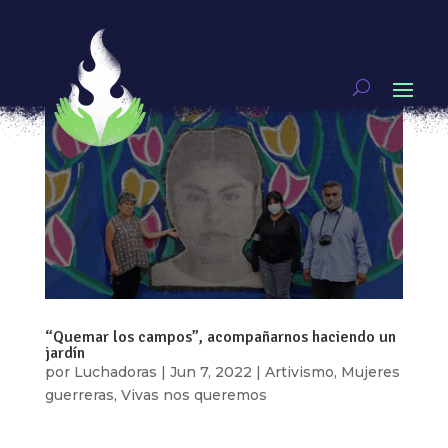
“Quemar los campos”, acompañarnos haciendo un
jardín
por
Luchadoras
|
Jun 7, 2022
|
Artivismo
,
Mujeres
guerreras
,
Vivas nos queremos
Por: Diana Betanzos Para Diana Para Lidia, Lau,