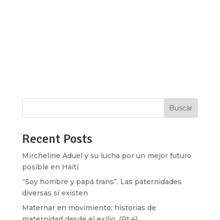
[vc_row type=»in_container»
full_screen_row_position=»middle»
scene_position=»center» text_color=»dark»
text_align=»left» overlay_strength=»0.3″
shape_divider_position=»bottom»
bg_image_animation=»none»][vc_column
column_padding=»no-extra-padding»...
Buscar
Recent Posts
Mircheline Aduel y su lucha por un mejor futuro
posible en Haití
“Soy hombre y papá trans”. Las paternidades
diversas sí existen
Maternar en movimiento: historias de
maternidad desde el exilio. (Pt.4)