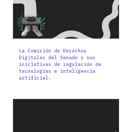
La Comisión de Derechos
Digitales del Senado y sus
iniciativas de regulación de
tecnologías e inteligencia
artificial.