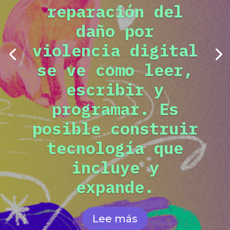
reparación del
daño por
violencia digital
se ve como leer,
escribir y
programar. Es
posible construir
tecnología que
incluye y
expande.
Lee más