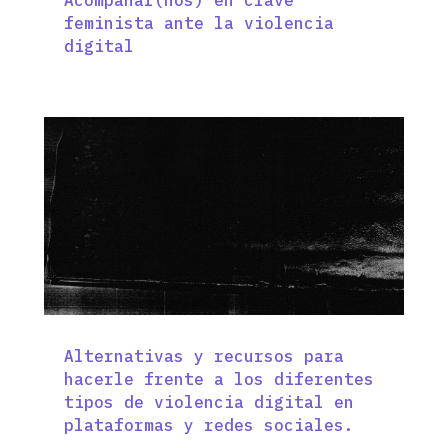
Acompañar(nos) en clave
feminista ante la violencia
digital
Alternativas y recursos para
hacerle frente a los diferentes
tipos de violencia digital en
plataformas y redes sociales.