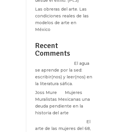
desde el exilio. (Pt.3)
Las obreras del arte. Las
condiciones reales de las
modelos de arte en
México
Recent
Comments
Santos Burton
en
El agua
se aprende por la sed:
escribir(nos) y leer(nos) en
la literatura sáfica.
Joss Mure
en
Mujeres
Muralistas Mexicanas una
deuda pendiente en la
historia del arte
paulina peñaherrera
en
El
arte de las mujeres del 68,