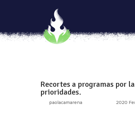
¡Somos históricas!
por
Luchadoras
|
Sep 15, 2020
|
2020 Femin
[vc_row type=»in_container» full_screen_r
text_align=»left» overlay_strength=»0.3″ 
[vc_column column_padding=»no-extra-padd
Recortes a programas por la 
prioridades.
por
paolacamarena
|
Sep 4, 2020
|
2020 Fe
[vc_row type=»in_container» full_screen_r
text_align=»left» overlay_strength=»0.3″ 
[vc_column column_padding=»no-extra-padd