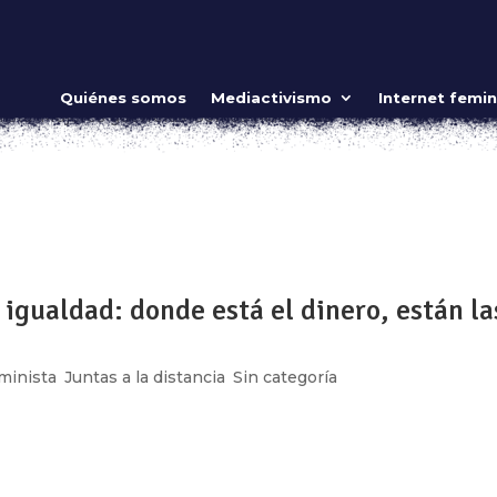
Quiénes somos
Mediactivismo
Internet femin
ista
,
Mujeres guerreras
,
Somos históricas
ow_position=»middle» scene_position=»center» text_color=»dar
shape_divider_position=»bottom» bg_image_animation=»none»]
ing»...
igualdad: donde está el dinero, están la
minista
,
Juntas a la distancia
,
Sin categoría
ow_position=»middle» scene_position=»center» text_color=»dar
shape_divider_position=»bottom» bg_image_animation=»none»]
ing»...