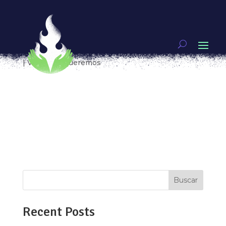
A la mujer valiente que nos mostró que la manada
somos nosotras
por
Laura Edith Saavedra Hernández
|
Jul 11, 2018
|
Vivas nos queremos
Te escribo a ti, la mujer que nos invita a no callar,
exigir justicia, a creernos unas a otras. En junio
pasado nos escribiste una carta a todas, a
nosotras, a tus compañeras de vida y de lucha.
Después de eso en una televisora española, se
decía que con ella “rompías...
Buscar
Recent Posts