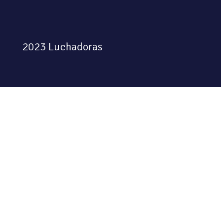
2023 Luchadoras
Colectiva feminista habitando
el espacio físico y digital