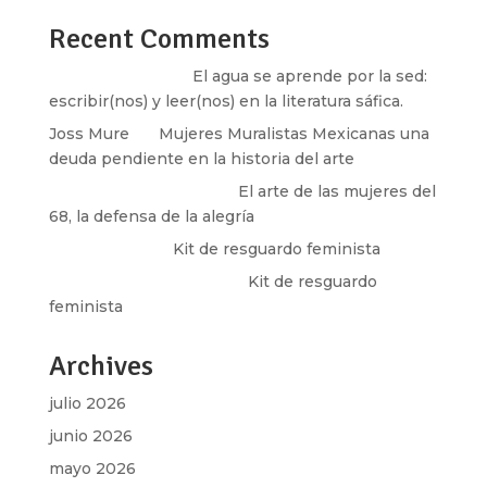
Recent Comments
Santos Burton
en
El agua se aprende por la sed:
escribir(nos) y leer(nos) en la literatura sáfica.
Joss Mure
en
Mujeres Muralistas Mexicanas una
deuda pendiente en la historia del arte
paulina peñaherrera
en
El arte de las mujeres del
68, la defensa de la alegría
Olga Marina
en
Kit de resguardo feminista
Martha Figueroa Mier
en
Kit de resguardo
feminista
Archives
julio 2026
junio 2026
mayo 2026