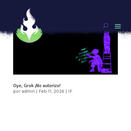
Oye, Grok ¡No autorizo!
por
admin
|
Feb 11, 2026
|
IF
Por: María José Díaz Desde 2024 comenzaron a
circular imágenes de mujeres y disidencias
editadas con Inteligencia Artificial, muchas de
ellas convertidas en desnudos falsos y difundidas