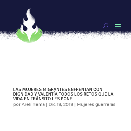
¡GENIAS! SAYAK VALENCIA
por
Unx
|
Dic 19, 2018
|
Genias
,
Video
Sayak Valencia es una filósofa, poeta, ensayista y
performer oriunda de Tijuana, Baja California, a
ella le gusta pensar la filosofía como algo que
está en todos los espacios y puede convivir con
otros lenguajes, como el de la poesía, para crear
herramientas de...
LAS MUJERES MIGRANTES ENFRENTAN CON
DIGNIDAD Y VALENTÍA TODOS LOS RETOS QUE LA
VIDA EN TRÁNSITO LES PONE
por
Arelí Rema
|
Dic 18, 2018
|
Mujeres guerreras
¿Qué me hablas de fronteras a mí que soy el
viento? reza, más o menos así, una frase que
habla de derribar las barreras que en muchos