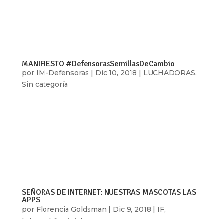
sentidos nos impiden conquistar lo que
deseamos, y es una frase que resume el proceso
de migración que muchas mujeres deciden –...
MANIFIESTO #DefensorasSemillasDeCambio
por
IM-Defensoras
|
Dic 10, 2018
|
LUCHADORAS
,
Sin categoría
“Las Defensoras son centinelas de la libertad, de
la igualdad y de la justicia. Si sus nombres
resuenan más allá de sus países es porque su
valor, compromiso y abnegación han inspirado a
miles de personas alrededor del mundo.
Simbolizan las numerosas defensoras que,...
SEÑORAS DE INTERNET: NUESTRAS MASCOTAS LAS
APPS
por
Florencia Goldsman
|
Dic 9, 2018
|
IF
,