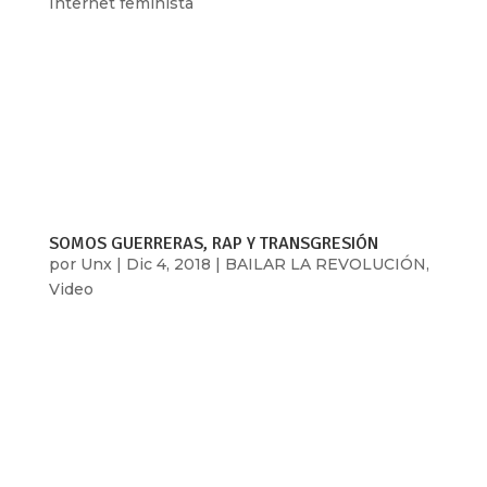
Internet feminista
Señoras de internet es un podcast
ciberfeminista acerca de los futuros porvenires
tecnológicos. Es, también, una invitación en
formato de podcast a un té radial en el que se
degustan las agridulces contradicciones del
presente tecnopolítico. Con voces diversas y...
SOMOS GUERRERAS, RAP Y TRANSGRESIÓN
por
Unx
|
Dic 4, 2018
|
BAILAR LA REVOLUCIÓN
,
Video
Más que música, el rap es un lugar de lucha
feminista, en donde la voz de mujeres fuertes
tiene un largo recorrido. Las raperas y gestoras
culturales Nakury, Rebeca Lane y Audry Funk lo
tienen claro, por eso juntas crearon “Somos
Guerreras” una gira musical que además...