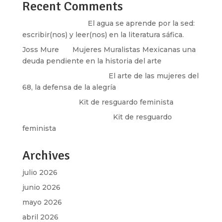
Recent Comments
Santos Burton
en
El agua se aprende por la sed:
escribir(nos) y leer(nos) en la literatura sáfica.
Joss Mure
en
Mujeres Muralistas Mexicanas una
deuda pendiente en la historia del arte
paulina peñaherrera
en
El arte de las mujeres del
68, la defensa de la alegría
Olga Marina
en
Kit de resguardo feminista
Martha Figueroa Mier
en
Kit de resguardo
feminista
Archives
julio 2026
junio 2026
mayo 2026
abril 2026