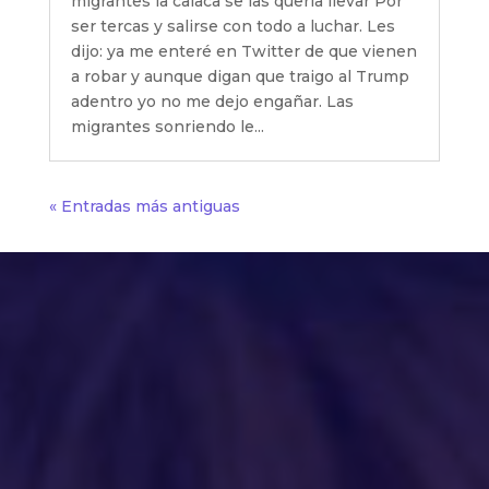
migrantes la calaca se las quería llevar Por
ser tercas y salirse con todo a luchar. Les
dijo: ya me enteré en Twitter de que vienen
a robar y aunque digan que traigo al Trump
adentro yo no me dejo engañar. Las
migrantes sonriendo le...
« Entradas más antiguas