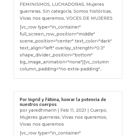
FEMINISMOS
,
LUCHADORAS
,
Mujeres
guerreras
,
Sin categoría
,
Somos históricas
,
Vivas nos queremos
,
VOCES DE MUJERES
[vc_row type="in_container"
full_screen_row_position="middle"
scene_position="center" text_color="dark"
text_align="left" overlay_strength="0.3"
shape_divider_position="bottom"
bg_image_animation="none"][vc_column
column_padding="no-extra-padding"...
Por Ingrid y Fátima, honrar la potencia de
nuestros cuerpos
por
yaredhmarin
|
Feb 11, 2021
|
Cuerpo
,
Mujeres guerreras
,
Vivas nos queremos
,
Vivas nos queremos
[vc_row type="in_container"