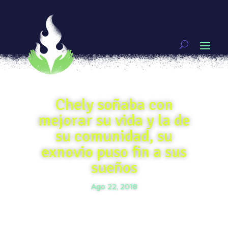
Chely soñaba con
mejorar su vida y la de
su comunidad, su
exnovio puso fin a sus
sueños
Ago 22, 2018