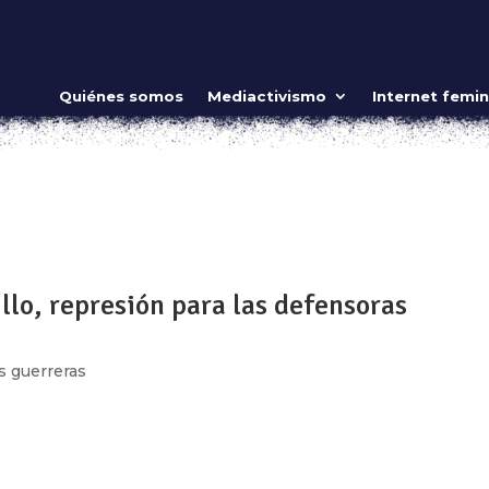
ministas insurrectas contra el patriarcad
Quiénes somos
Mediactivismo
Internet femin
s
,
Video
 y este mes nos habla de sanación, chamanismo y otros
idos desde la colectividad y son una de nuestras mejores arm
on ella nos deja claro...
llo, represión para las defensoras
s guerreras
, las detenciones arbitrarias, las ejecuciones extrajudiciales,
dictadura Ortega-Murillo son componentes de la realidad que s
asado 18...