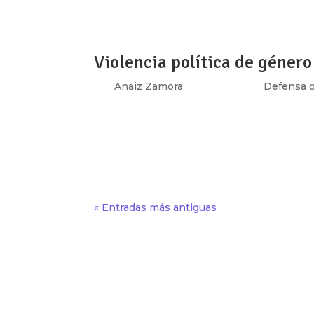
realizado durante los últimos 3 meses de la 
Violencia política de género
por
Anaiz Zamora
|
Oct 24, 2018
|
Defensa o
[vc_row type=»in_container» full_screen_r
text_align=»left» overlay_strength=»0.3″ 
[vc_column column_padding=»no-extra-padd
« Entradas más antiguas