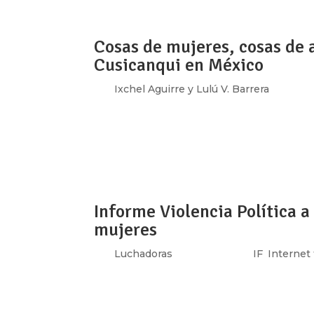
Cosas de mujeres, cosas de al
Cusicanqui en México
por
Ixchel Aguirre y Lulú V. Barrera
|
Oct 26
El pasado 14 de octubre de 2018, Silvia Feder
estadounidense) y Silvia Rivera Cusicanqui (s
Feria Internacional del Libro en el Zócalo de 
Informe Violencia Política a
mujeres
por
Luchadoras
|
Oct 24, 2018
|
IF
,
Internet
En este informe se presentan los resultados
relacionadas con las tecnologías cometidas