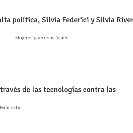
ta política, Silvia Federici y Silvia Rive
, 2018
|
Mujeres guerreras
,
Video
ici (profesora, escritora y activista feminista italo-
ocióloga, activista, historiadora y teórica aymara); dialogaron 
la...
 través de las tecnologías contra las
 feminista
 del monitoreo, registro y análisis de las agresiones
 contra mujeres candidatas a puestos de elección popular