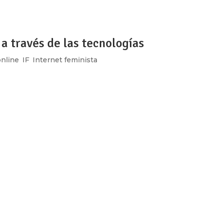
contienda electoral de...
 a través de las tecnologías
nline
,
IF
,
Internet feminista
ow_position=»middle» scene_position=»center» text_color=»dar
shape_divider_position=»bottom» bg_image_animation=»none»]
ing»...