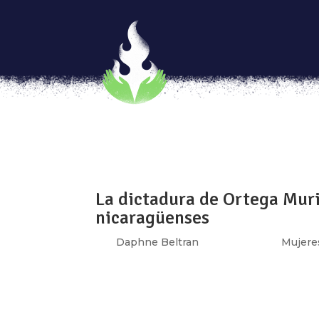
Sofía Blanco y las brujas fe
por
Marianne Teixido
|
Oct 31, 2018
|
Genia
Sofia Blanco Sixtos es una bruja feminista
conocimientos insurrectos que son constru
para derrotar al heteropatriarcado. Platicar c
La dictadura de Ortega Muri
nicaragüenses
por
Daphne Beltran
|
Oct 30, 2018
|
Mujere
El ataque sistemático a los derechos humanos
criminalización y el acoso por parte de la 
vive en Nicaragua y que comenzó desde el p