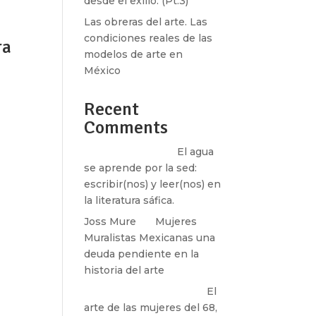
desde el exilio. (Pt.3)
Las obreras del arte. Las
condiciones reales de las
ra
modelos de arte en
México
Recent
Comments
en la
Santos Burton
en
El agua
se aprende por la sed:
escribir(nos) y leer(nos) en
la literatura sáfica.
Joss Mure
en
Mujeres
Muralistas Mexicanas una
deuda pendiente en la
historia del arte
paulina peñaherrera
en
El
arte de las mujeres del 68,