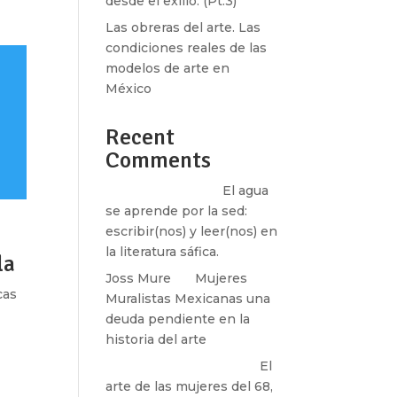
desde el exilio. (Pt.3)
Las obreras del arte. Las
condiciones reales de las
modelos de arte en
México
Recent
Comments
Santos Burton
en
El agua
se aprende por la sed:
escribir(nos) y leer(nos) en
la literatura sáfica.
la
Joss Mure
en
Mujeres
cas
Muralistas Mexicanas una
deuda pendiente en la
k»
historia del arte
paulina peñaherrera
en
El
arte de las mujeres del 68,