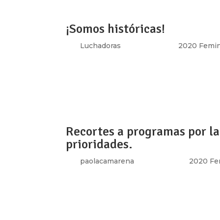
¡Somos históricas!
por
Luchadoras
|
Sep 15, 2020
|
2020 Femin
[vc_row type=»in_container» full_screen_r
text_align=»left» overlay_strength=»0.3″ 
[vc_column column_padding=»no-extra-padd
Recortes a programas por la 
prioridades.
por
paolacamarena
|
Sep 4, 2020
|
2020 Fe
[vc_row type=»in_container» full_screen_r
text_align=»left» overlay_strength=»0.3″ 
[vc_column column_padding=»no-extra-padd