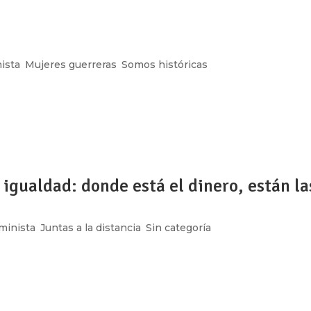
ista
,
Mujeres guerreras
,
Somos históricas
ow_position=»middle» scene_position=»center» text_color=»dar
shape_divider_position=»bottom» bg_image_animation=»none»]
ing»...
igualdad: donde está el dinero, están la
minista
,
Juntas a la distancia
,
Sin categoría
ow_position=»middle» scene_position=»center» text_color=»dar
shape_divider_position=»bottom» bg_image_animation=»none»]
ing»...