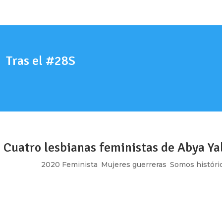
Tras el #28S
 Cuatro lesbianas feministas de Abya Ya
t 13, 2020
|
2020 Feminista
,
Mujeres guerreras
,
Somos históri
ow_position=»middle» scene_position=»center» text_color=»dar
shape_divider_position=»bottom» bg_image_animation=»none»]
ing»...