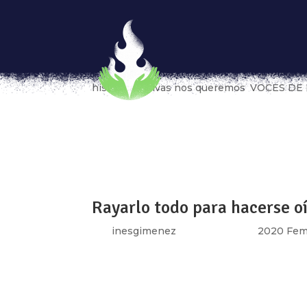
Atravesar desde el cielo, m
por
silvanaflores
|
Sep 29, 2021
|
FEMINIS
históricas
,
Vivas nos queremos
,
VOCES DE
[vc_row type=»in_container» full_screen_r
text_align=»left» overlay_strength=»0.3″ 
[vc_column column_padding=»no-extra-padd
Rayarlo todo para hacerse o
por
inesgimenez
|
Nov 13, 2020
|
2020 Fem
[vc_row type=»in_container» full_screen_r
text_align=»left» overlay_strength=»0.3″ 
[vc_column column_padding=»no-extra-padd