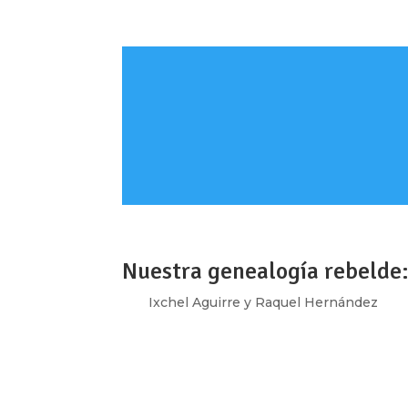
Nuestra genealogía rebelde:
por
Ixchel Aguirre y Raquel Hernández
|
Oc
[vc_row type=»in_container» full_screen_r
text_align=»left» overlay_strength=»0.3″ 
[vc_column column_padding=»no-extra-padd