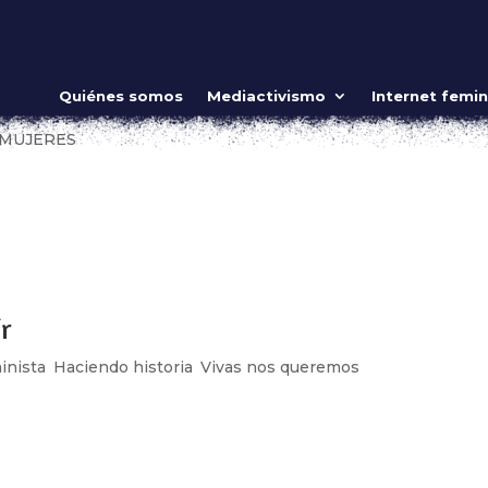
ujeres en el Cablebús
Quiénes somos
Mediactivismo
Internet femin
MOS
,
LUCHADORAS
,
Mujeres guerreras
,
Sin categoría
,
Somos
 MUJERES
ow_position=»middle» scene_position=»center» text_color=»dar
shape_divider_position=»bottom» bg_image_animation=»none»]
ing»...
ír
inista
,
Haciendo historia
,
Vivas nos queremos
ow_position=»middle» scene_position=»center» text_color=»dar
shape_divider_position=»bottom» bg_image_animation=»none»]
ing»...