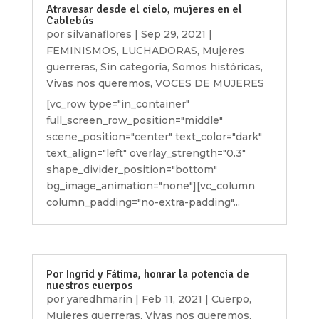
Atravesar desde el cielo, mujeres en el
Cablebús
por
silvanaflores
|
Sep 29, 2021
|
FEMINISMOS
,
LUCHADORAS
,
Mujeres
guerreras
,
Sin categoría
,
Somos históricas
,
Vivas nos queremos
,
VOCES DE MUJERES
[vc_row type="in_container"
full_screen_row_position="middle"
scene_position="center" text_color="dark"
text_align="left" overlay_strength="0.3"
shape_divider_position="bottom"
bg_image_animation="none"][vc_column
column_padding="no-extra-padding"...
Por Ingrid y Fátima, honrar la potencia de
nuestros cuerpos
por
yaredhmarin
|
Feb 11, 2021
|
Cuerpo
,
Mujeres guerreras
,
Vivas nos queremos
,