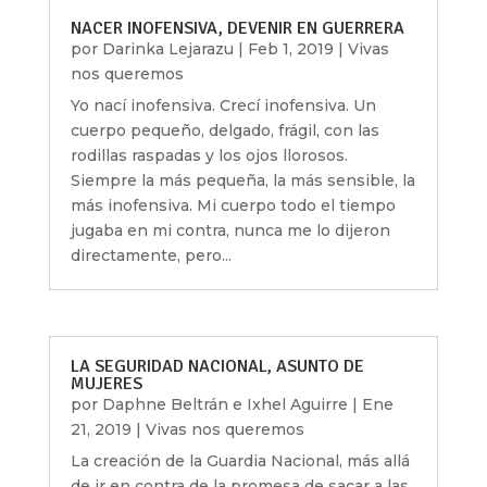
NACER INOFENSIVA, DEVENIR EN GUERRERA
por
Darinka Lejarazu
|
Feb 1, 2019
|
Vivas
nos queremos
Yo nací inofensiva. Crecí inofensiva. Un
cuerpo pequeño, delgado, frágil, con las
rodillas raspadas y los ojos llorosos.
Siempre la más pequeña, la más sensible, la
más inofensiva. Mi cuerpo todo el tiempo
jugaba en mi contra, nunca me lo dijeron
directamente, pero...
LA SEGURIDAD NACIONAL, ASUNTO DE
MUJERES
por
Daphne Beltrán e Ixhel Aguirre
|
Ene
21, 2019
|
Vivas nos queremos
La creación de la Guardia Nacional, más allá
de ir en contra de la promesa de sacar a las