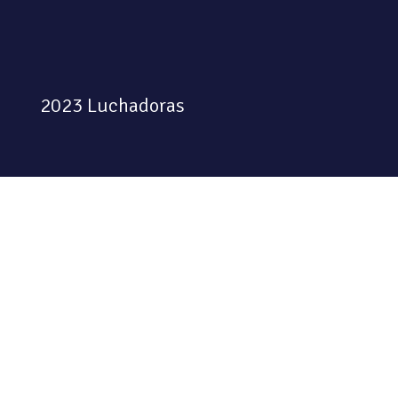
2023 Luchadoras
Colectiva feminista habitando
el espacio físico y digital