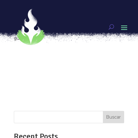
Tres de las tantas cosas que me enseñó Virginia
Woolf
por
Raquel Hernández
|
Ene 25, 2021
|
Mujeres
guerreras
[vc_row type=»in_container»
full_screen_row_position=»middle»
scene_position=»center» text_color=»dark»
text_align=»left» overlay_strength=»0.3″
shape_divider_position=»bottom»
bg_image_animation=»none»][vc_column
column_padding=»no-extra-padding»...
Buscar
Recent Posts