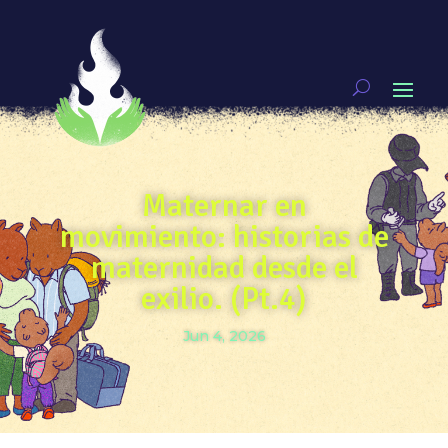
Maternar en
movimiento: historias de
maternidad desde el
exilio. (Pt.4)
Jun 4, 2026