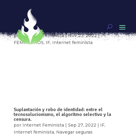
Suplantación de identidad: acciones y respuestas
desde lo legal hasta el acuerpamiento colectivo.
Parte 3
por
Internet Feminista
|
Nov 23, 2022
|
FEMINISMOS
,
IF
,
Internet feminista
Por: Alicia Reynoso, Mariel Lara, Elizabeth
Avendaño e Ixchel García “Me preocupó que el
contenido que estaban promocionando para la
supuesta venta de contenido erótico era de
historias de amigas, por ejemplo en clase de
burlesque, en ropa interior, de screenshots que...
Suplantación y robo de identidad: entre el
tecnosolucionismo, el algoritmo selectivo y la
censura.
por
Internet Feminista
|
Sep 27, 2022
|
IF
,
Internet feminista
,
Navegar seguras