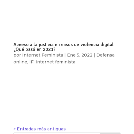
construcción de la intimidad, las agresiones, los
altibajos y la plenitud de descubrir(nos), hoy más
que nunca son atravesados por el uso del
internet, sobre todo para les nacides...
Acceso a la justicia en casos de violencia digital
¿Qué pasó en 2021?
por
Internet Feminista
|
Ene 5, 2022
|
Defensa
online
,
IF
,
Internet feminista
Por: Internet Feminista En 2021 las dificultades
por la pandemia continuaron, así como nuestra
relación cada vez más cercana con las
tecnologías, lo que, entre otras cosas, nos
permitió confirmar que la violencia digital existe
y tiene un fuerte impacto en la vida de...
« Entradas más antiguas