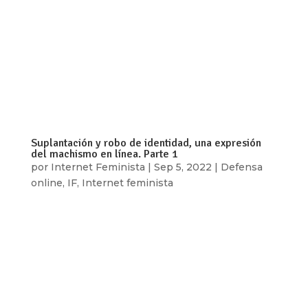
Por: Ixchel García ¿Comunidad? ¿A quiénes
protegen las “normas comunitarias”? El contexto
actual nos deja cosas claras: las plataformas de
redes sociales dominantes ven el contenido
sexual como una fuente de datos, ganancias y
vigilancia, y al mismo tiempo ven su...
Suplantación y robo de identidad, una expresión
del machismo en línea. Parte 1
por
Internet Feminista
|
Sep 5, 2022
|
Defensa
online
,
IF
,
Internet feminista
Por: Mariel Dominguez, Alicia Reynoso e Ixchel
García Durante la pandemia por Covid-19 se
popularizaron noticias, videos y artículos sobre
OnlyFans y JustForFans que hablan de los
beneficios económicos de utilizar estas
plataformas o que dan tips e información para...