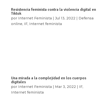
Resistencia feminista contra la violencia digital en
Tiktok
por
Internet Feminista
|
Jul 13, 2022
|
Defensa
online
,
IF
,
Internet feminista
Por: Mariel Dominguez y Alicia Reynoso TikTok
se ha consolidado como una de las plataformas
de difusión de contenidos más populares del
momento, atrayendo a más de 1000 millones de
personas usuarias activas mensualmente
(Datareportal, 2022). Enfocada en sus inicios...
Una mirada a la complejidad en los cuerpos
digitales
por
Internet Feminista
|
Mar 3, 2022
|
IF
,
Internet feminista
Por: Ixchel García y Elizabeth Avendaño La
complejidad de las relaciones humanas y la