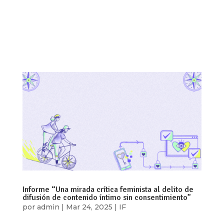
sido clave para reconocer la violencia digital de
género, su impacto en el acceso a la justicia ha
sido limitado debido a la falta de sensibilidad y
capacitación de las...
Informe “Una mirada crítica feminista al delito de
difusión de contenido íntimo sin consentimiento”
por
admin
|
Mar 24, 2025
|
IF