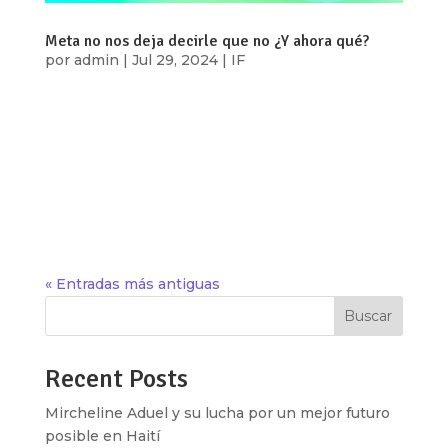
Meta no nos deja decirle que no ¿Y ahora qué?
por
admin
|
Jul 29, 2024
|
IF
Ixchel Aguirre y Elizabeth Avendaño A principios
de junio del 2024, varias personas usuarias
expresaron su preocupación por los cambios
anunciados en la política de privacidad de Meta
respecto al uso de datos personales para educar
su Inteligencia Artificial. En...
« Entradas más antiguas
Buscar
Recent Posts
Mircheline Aduel y su lucha por un mejor futuro
posible en Haití