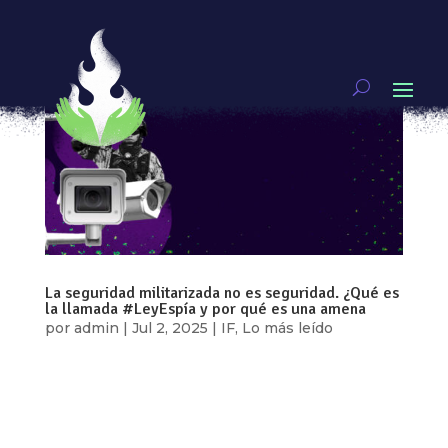
La seguridad militarizada no es seguridad. ¿Qué es
la llamada #LeyEspía y por qué es una amena
por
admin
|
Jul 2, 2025
|
IF
,
Lo más leído
Por: Ixchel García e Itzel Plascencia Un poquito
de contexto: Claudia Sheimbaum impulsó la Ley
del Sistema Nacional de Investigación e
Inteligencia en Materia de Seguridad Pública, que