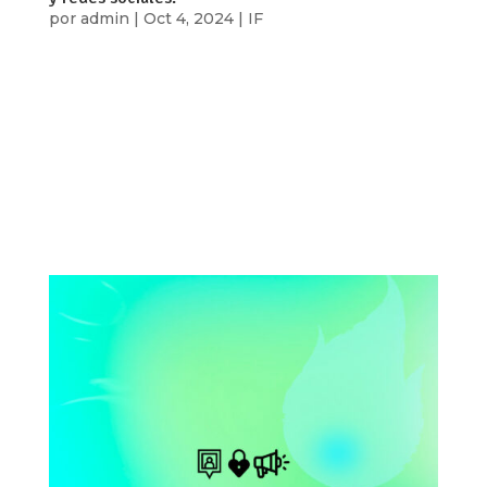
por
admin
|
Oct 4, 2024
|
IF
Por: Campaña Infotegrity De acuerdo a los datos
recabados por nuestra Línea de Apoyo (de 2020
a 2023) y por la encuesta de MOCIBA 2023, te
compartimos algunas de las principales formas
de violencia reportadas, así como
recomendaciones para hacerles frente en caso
de...