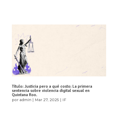
la semana pasada fue aprobada por la Cámara de
Diputados. Esta nueva ley,...
Título: Justicia pero a qué costo: La primera
sentencia sobre violencia digital sexual en
Quintana Roo.
por
admin
|
Mar 27, 2025
|
IF
Autora: Elizabeth Avendaño Rojas. A casi cinco
años de la aprobación de la Ley Olimpia, que ha