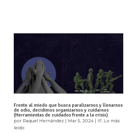
regulación por parte de los Estados, debemos
acercarnos a las propuestas que se realizan en
ese sentido con una mirada crítica y de...
Frente al miedo que busca paralizarnos y llenarnos
de odio, decidimos organizarnos y cuidarnos
(Herramientas de cuidados frente a la crisis)
por
Raquel Hernández
|
Mar 5, 2024
|
IF
,
Lo más
leído