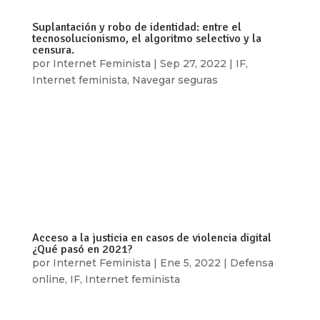
Suplantación y robo de identidad: entre el
tecnosolucionismo, el algoritmo selectivo y la
censura.
por
Internet Feminista
|
Sep 27, 2022
|
IF
,
Internet feminista
,
Navegar seguras
Por: Ixchel García ¿Comunidad? ¿A quiénes
protegen las “normas comunitarias”? El contexto
actual nos deja cosas claras: las plataformas de
redes sociales dominantes ven el contenido
sexual como una fuente de datos, ganancias y
vigilancia, y al mismo tiempo ven su...
Acceso a la justicia en casos de violencia digital
¿Qué pasó en 2021?
por
Internet Feminista
|
Ene 5, 2022
|
Defensa
online
,
IF
,
Internet feminista
Por: Internet Feminista En 2021 las dificultades