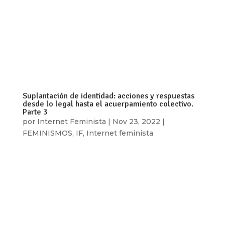
Por: Taller de Comunicación Mujer – Navegando
Libres por la Red El 8 de enero de 2024, el
gobierno ecuatoriano declaró conflicto armado
interno y estado de excepción ante la grave crisis
de seguridad en el país. Ecuador, que se ha
caracterizado por ser uno de...
Suplantación de identidad: acciones y respuestas
desde lo legal hasta el acuerpamiento colectivo.
Parte 3
por
Internet Feminista
|
Nov 23, 2022
|
FEMINISMOS
,
IF
,
Internet feminista
Por: Alicia Reynoso, Mariel Lara, Elizabeth
Avendaño e Ixchel García “Me preocupó que el
contenido que estaban promocionando para la
supuesta venta de contenido erótico era de
historias de amigas, por ejemplo en clase de
burlesque, en ropa interior, de screenshots que...