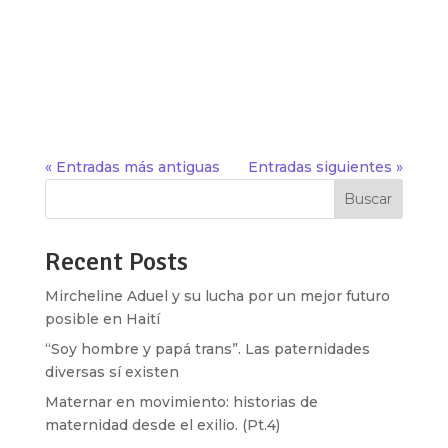
por la pandemia continuaron, así como nuestra
relación cada vez más cercana con las
tecnologías, lo que, entre otras cosas, nos
permitió confirmar que la violencia digital existe
y tiene un fuerte impacto en la vida de...
« Entradas más antiguas
Entradas siguientes »
Buscar
Recent Posts
Mircheline Aduel y su lucha por un mejor futuro
posible en Haití
“Soy hombre y papá trans”. Las paternidades
diversas sí existen
Maternar en movimiento: historias de
maternidad desde el exilio. (Pt.4)