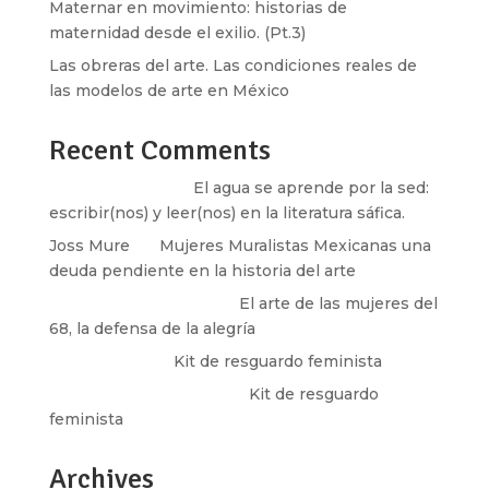
Maternar en movimiento: historias de
maternidad desde el exilio. (Pt.3)
Las obreras del arte. Las condiciones reales de
las modelos de arte en México
Recent Comments
Santos Burton
en
El agua se aprende por la sed:
escribir(nos) y leer(nos) en la literatura sáfica.
Joss Mure
en
Mujeres Muralistas Mexicanas una
deuda pendiente en la historia del arte
paulina peñaherrera
en
El arte de las mujeres del
68, la defensa de la alegría
Olga Marina
en
Kit de resguardo feminista
Martha Figueroa Mier
en
Kit de resguardo
feminista
Archives