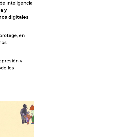
e inteligencia
a y
os digitales
protege, en
nos,
represión y
sde los