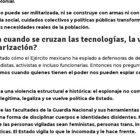
olonial.
o puede ser militarizada, ni se construye con armas ni con
cia social, cuidados colectivos y políticas públicas transfo
s necesidades reales de la población.
 cuando se cruzan las tecnologías, la 
tarización?
ado cómo el Ejército mexicano ha espiado a defensoras de d
istas, activistas e incluso funcionarias. Entonces nos pregu
emos cuando quienes tienen el poder nos pueden espiar co
iza una violencia estructural e histórica: el espionaje no c
e legitima, legaliza y se vuelve política de Estado.
e las facultades de la Guardia Nacional y sus herramientas 
a forma de disciplinar cuerpos e identidades disidentes. 
las personas vigiladas sean feministas, personas trans, i
ticas. El Estado vigila lo que le incomoda y le hace frente.