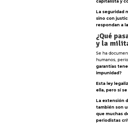
capitalista y c
La seguridad n
sino con justi
respondan a la
¿Qué pasa
y la mili
Se ha document
humanos, period
garantías ten
impunidad?
Esta ley legal
ella, pero sí s
La extensión d
también son un
que muchas de 
periodistas crí