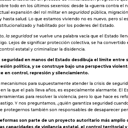
bre todo en los últimos sexenios: desde la «guerra contra el n
ctual expansión del rol militar en
seguridad
pública, migración
 y hasta salud. Lo que estamos viviendo no es nuevo, pero sí 
stitucionalizado y habilitado por los poderes del Estado.
to,
la seguridad
se vuelve una palabra vacía que el Estado llen
stigo. Lejos de significar protección colectiva, se ha convertid
control estatal y criminalizar la disidencia.
e seguridad en manos del Estado desdibuja el límite entre 
esión política, y se construye bajo una perspectiva violenta
e en control, represión y silenciamiento.
s mecanismos para supuestamente atender la crisis de segurid
en la que el país lleva años, es especialmente alarmante. El E
rramientas para resolver la violencia, pero lo que hace es refo
 castigo. Y nos preguntamos, ¿quién garantiza seguridad cuando
e protegernos también son responsables de desaparecer pe
 reformas son parte de un proyecto autoritario más amplio 
s capacidades de vigilancia estatal, el control territorial y