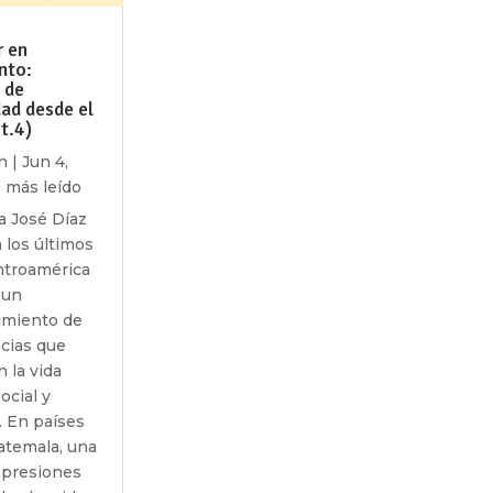
 en
nto:
 de
ad desde el
Pt.4)
n
|
Jun 4,
 más leído
a José Díaz
 los últimos
ntroamérica
 un
imiento de
ncias que
n la vida
social y
. En países
temala, una
xpresiones