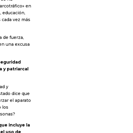
arcotráfico» en
, educación,
es cada vez más
a de fuerza,
o en una excusa
seguridad
 y patriarcal
ad y
stado dice que
rzar el aparato
 los
rsonas?
que incluye la
 el uso de