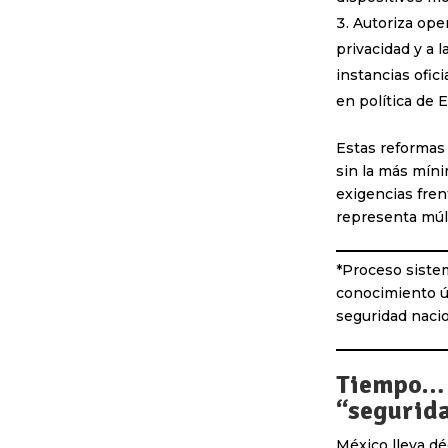
Autoriza ope
privacidad y a 
instancias ofici
en política de 
Estas reformas 
sin la más míni
exigencias fren
representa múl
*Proceso sistem
conocimiento ú
seguridad nacio
Tiempo… 
“segurid
México lleva dé