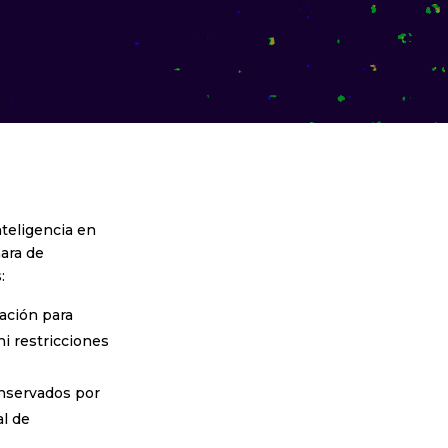
teligencia en
ara de
:
mación para
ni restricciones
onservados por
al de