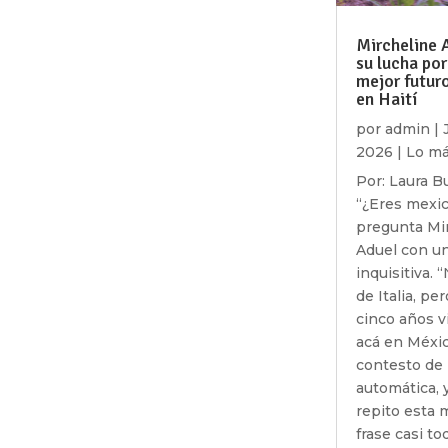
Mircheline 
su lucha por
mejor futur
en Haití
por
admin
|
2026
|
Lo má
Por: Laura B
“¿Eres mexi
pregunta Mi
Aduel con u
inquisitiva. 
de Italia, pe
cinco años v
acá en Méxic
contesto de
automática, 
repito esta
frase casi to