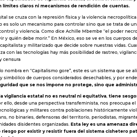
n límites claros ni mecanismos de rendición de cuentas.
gital se cruza con la represión física y la violencia necropolíti
o es solo un mecanismo para controlar sino que se trata de u
ontrol y violencia. Como dice Achille Mbembe “el poder necro
ir y quién debe morir.” ​​En México, eso se ve en los cuerpos 
capitalista y militarizado que decide sobre nuestras vidas. Cu
za con las tecnologías hay más posibilidad de rastreo, vigilanc
y censura
lo nombra en “Capitalismo gore”, este es un sistema que se al
 y simbólico de cuerpos considerados desechables, y por ende
eguridad que se nos impone no protege, sino que administr
 vigilancia estatal no es neutral ni equitativa
,
tiene sesgo
r ello,
desde una perspectiva transfeminista, nos preocupa el
ecnológicas y militares contra poblaciones históricamente vi
ns, no binaries, defensoras del territorio, periodistas, migrante
nidades disidentes organizadas.
Esta ley es una amenaza dir
 riesgo por existir y resistir fuera del sistema cishetero pat