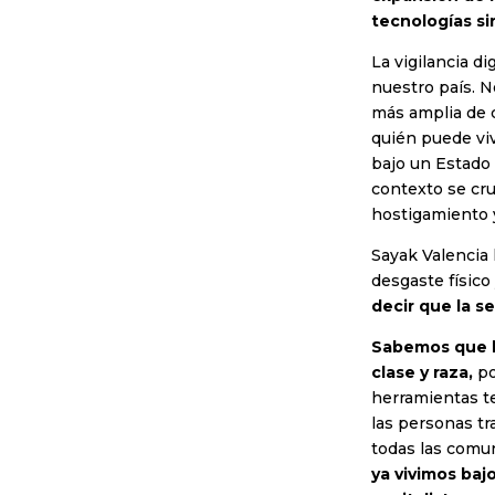
tecnologías si
La vigilancia di
nuestro país. N
más amplia de c
quién puede viv
bajo un Estado 
contexto se cru
hostigamiento 
Sayak Valencia 
desgaste físico
decir que la s
Sabemos que la
clase y raza,
po
herramientas t
las personas tra
todas las comu
ya vivimos bajo