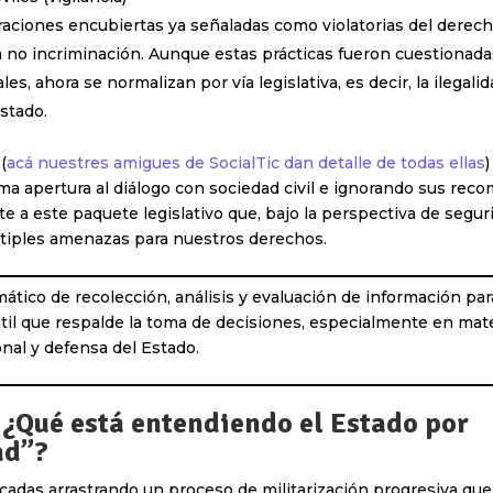
raciones encubiertas ya señaladas como violatorias del derech
la no incriminación. Aunque estas prácticas fueron cuestionad
ales, ahora se normalizan por vía legislativa, es decir, la ilegal
Estado.
(
acá nuestres amigues de SocialTic dan detalle de todas ellas
)
ma apertura al diálogo con sociedad civil e ignorando sus rec
te a este paquete legislativo que, bajo la perspectiva de segur
tiples amenazas para nuestros derechos.
ático de recolección, análisis y evaluación de información par
til que respalde la toma de decisiones, especialmente en mat
nal y defensa del Estado.
¿Qué está entendiendo el Estado por
ad”?
cadas arrastrando un proceso de militarización progresiva que