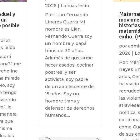
2026
|
Lo más leído
Aduel y
Maternar
Por: Lian Fernando
 un
movimie
Linares Guerra Mi
o posible
historias
nombre es Lían
maternid
exilio. (
Fernando Guerra soy
Jul 21,
un hombre y papá
por
admi
s leído
trans de 30 años.
2026
|
Lo
uconi
Además de gustarme
Por: Marí
cana?” me
hacer asados, cocinar
Reyes En
rcheline
postres, y ser
años, Ce
na mirada
activista, soy padre
ha vivido
“No, soy
de un adolescente de
recrudec
ro tengo
15 años. Soy un
las viole
iviendo
hombre trans y
atraviesa
o”, le
defensor de derechos
política, 
 manera
humanos....
cotidiana
ya que
como Gua
 misma
de sus e
dos los