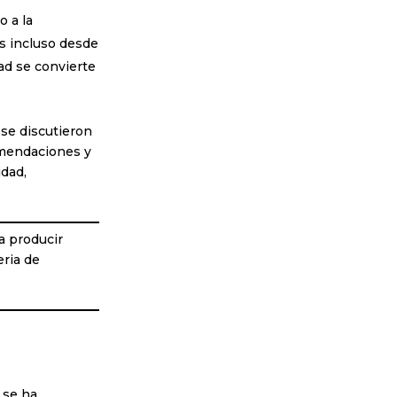
o a la
as incluso desde
idad se convierte
 se discutieron
omendaciones y
idad,
a producir
eria de
 se ha