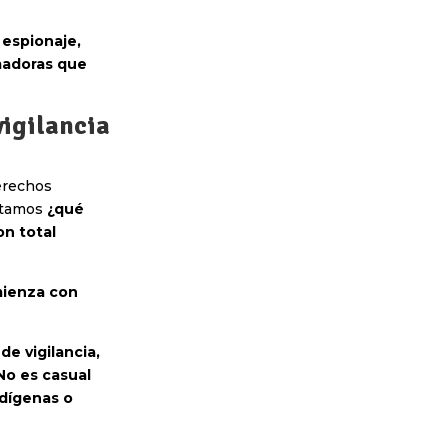
 espionaje,
rmadoras que
vigilancia
erechos
ntamos
¿qué
n total
omienza con
de vigilancia,
No es casual
ndígenas o