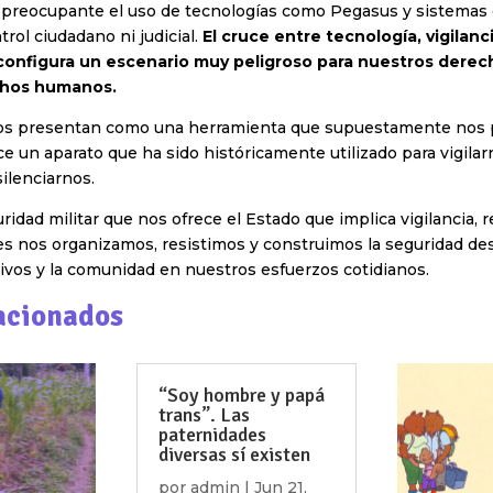
reocupante el uso de tecnologías como Pegasus y sistemas d
ntrol ciudadano ni judicial.
El cruce entre tecnología, vigilanci
 configura un escenario muy peligroso para nuestros derech
chos humanos.
os presentan como una herramienta que supuestamente nos 
ece un aparato que ha sido históricamente utilizado para vigilar
silenciarnos.
uridad militar que nos ofrece el Estado que implica vigilancia, 
es nos organizamos, resistimos y construimos la seguridad de
ivos y la comunidad en nuestros esfuerzos cotidianos.
acionados
“Soy hombre y papá
trans”. Las
paternidades
diversas sí existen
por
admin
|
Jun 21,