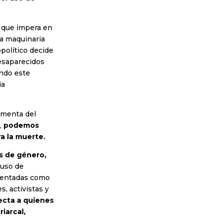
ca que impera en
na maquinaria
político decide
desaparecidos
ando este
ia
imenta del
,
podemos
a la muerte.
s de género,
 uso de
olentadas como
s, activistas y
ecta a quienes
riarcal,