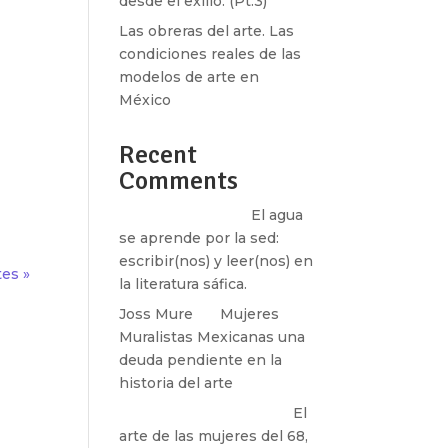
desde el exilio. (Pt.3)
Las obreras del arte. Las
condiciones reales de las
modelos de arte en
México
s y
Recent
 el
Comments
Santos Burton
en
El agua
se aprende por la sed:
escribir(nos) y leer(nos) en
tes »
la literatura sáfica.
Joss Mure
en
Mujeres
Muralistas Mexicanas una
deuda pendiente en la
historia del arte
paulina peñaherrera
en
El
arte de las mujeres del 68,