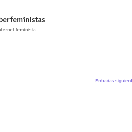
iberfeministas
nternet feminista
n de verde estridente y el torrente de mensajes, videos, flyer
sea que estemos. Quienes acompañamos desde fuera del país
 del...
Entradas siguien