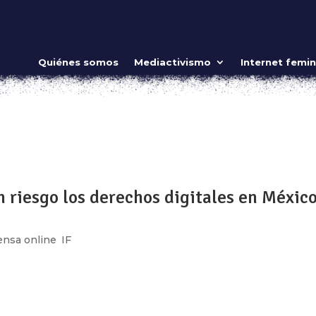
el patriarcado 2.0 en tiempos de COVID-1
Quiénes somos
Mediactivismo
Internet femin
sa online
,
IF
,
Internet feminista
il millones de personas en línea y se esperan 6 mil millones e
 de 6 años de edad o más). Este aumento se debe en gran med
́n de...
n riesgo los derechos digitales en Méxic
ensa online
,
IF
dad por esclarecer… ¿Dónde queda la esperanza? ¡en la socied
ará a la historia marcado no solo por una serie de retos
d de control...