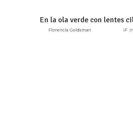
En la ola verde con lentes c
por
Florencia Goldsman
|
Ago 3, 2018
|
IF
,
I
Los teclados hierven, las pantallas revienta
Gifs nos hacen temblar de emoción donde 
debate por la Ley de Interrupción Voluntaria