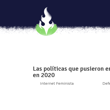
La Violencia Algorítmica: 
por
Internet Feminista
|
Sep 1, 2021
|
Defen
Por: Natalia Rios Rivera En 2015 habían 2 m
2022 (esto es 75% de la población mundial
a la pandemia, la cual ha acelerado la adopcio
Las políticas que pusieron e
en 2020
por
Internet Feminista
|
Feb 23, 2021
|
Def
Por: Alex Argüelles Abusos de poder, opaci
civil organizada! El 2020 fue un año que pas
pandémicos, sino por una reiterada necesida