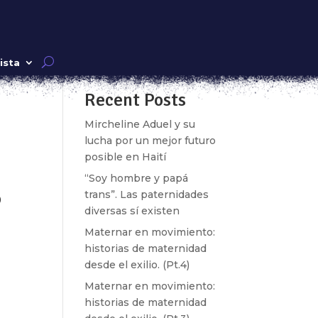
9
Buscar
ista
Recent Posts
n
ida
Mircheline Aduel y su
lucha por un mejor futuro
posible en Haití
“Soy hombre y papá
o
trans”. Las paternidades
diversas sí existen
Maternar en movimiento:
historias de maternidad
desde el exilio. (Pt.4)
ad
Maternar en movimiento:
historias de maternidad