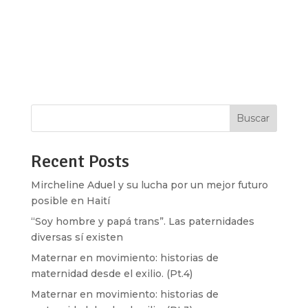
verde estridente y el torrente de mensajes,
videos, flyers y Gifs nos hacen temblar de
emoción donde sea que estemos. Quienes
acompañamos desde fuera del país el debate por
la Ley de Interrupción Voluntaria del...
Buscar
Recent Posts
Mircheline Aduel y su lucha por un mejor futuro
posible en Haití
“Soy hombre y papá trans”. Las paternidades
diversas sí existen
Maternar en movimiento: historias de
maternidad desde el exilio. (Pt.4)
Maternar en movimiento: historias de