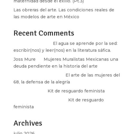
maternidad desde el exilio. (Pt.3)
Las obreras del arte. Las condiciones reales de
las modelos de arte en México
Recent Comments
Santos Burton
en
El agua se aprende por la sed:
escribir(nos) y leer(nos) en la literatura sáfica.
Joss Mure
en
Mujeres Muralistas Mexicanas una
deuda pendiente en la historia del arte
paulina peñaherrera
en
El arte de las mujeres del
68, la defensa de la alegría
Olga Marina
en
Kit de resguardo feminista
Martha Figueroa Mier
en
Kit de resguardo
feminista
Archives
julio 2026