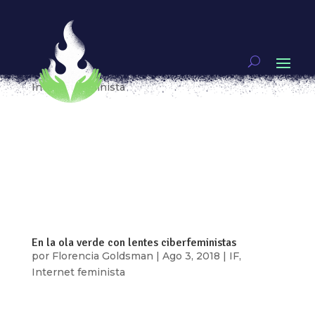
SEÑORAS DE INTERNET: NUESTRAS MASCOTAS LAS
APPS
por
Florencia Goldsman
|
Dic 9, 2018
|
IF
,
Internet feminista
Señoras de internet es un podcast
ciberfeminista acerca de los futuros porvenires
tecnológicos. Es, también, una invitación en
formato de podcast a un té radial en el que se
degustan las agridulces contradicciones del
presente tecnopolítico. Con voces diversas y...
En la ola verde con lentes ciberfeministas
por
Florencia Goldsman
|
Ago 3, 2018
|
IF
,
Internet feminista
Los teclados hierven, las pantallas revientan de