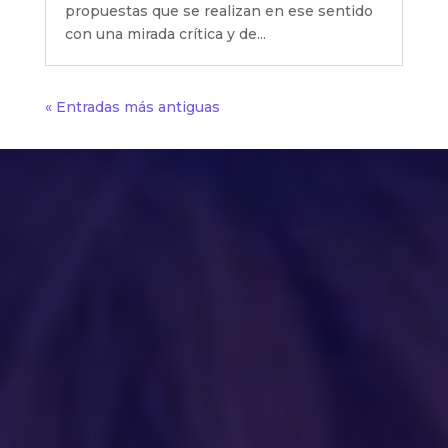
propuestas que se realizan en ese sentido
con una mirada crítica y de...
« Entradas más antiguas