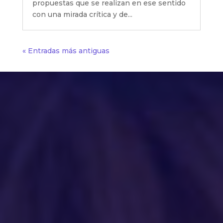
propuestas que se realizan en ese sentido
con una mirada crítica y de...
« Entradas más antiguas