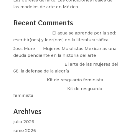
Las obreras del arte. Las condiciones reales de
las modelos de arte en México
Recent Comments
Santos Burton
en
El agua se aprende por la sed:
escribir(nos) y leer(nos) en la literatura sáfica.
Joss Mure
en
Mujeres Muralistas Mexicanas una
deuda pendiente en la historia del arte
paulina peñaherrera
en
El arte de las mujeres del
68, la defensa de la alegría
Olga Marina
en
Kit de resguardo feminista
Martha Figueroa Mier
en
Kit de resguardo
feminista
Archives
julio 2026
junio 2026