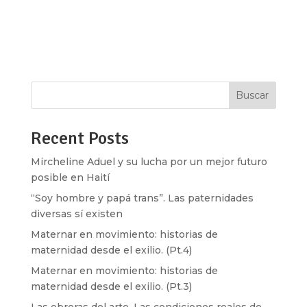
mía. De cómo di con una palabra que me ayudó a
saber quién no soy y la posibilidad de que en
este mundo puedo ser y habitar el...
Buscar
Recent Posts
Mircheline Aduel y su lucha por un mejor futuro
posible en Haití
“Soy hombre y papá trans”. Las paternidades
diversas sí existen
Maternar en movimiento: historias de
maternidad desde el exilio. (Pt.4)
Maternar en movimiento: historias de
maternidad desde el exilio. (Pt.3)