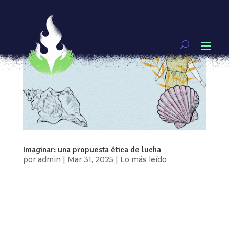
Imaginar: una propuesta ética de lucha
por
admin
|
Mar 31, 2025
|
Lo más leído
Por: Concha Armas “Imagino, que un día
cualquiera, igual de caliente como tantos otros,
voy a dejar de sobrevivir, voy a tener la fuerza
para vivir sin miedo a nombrarme, sin miedo a