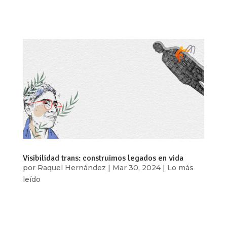
caminar con colores sobre los labios.”
Imaginarios Soy...
Visibilidad trans: construimos legados en vida
por
Raquel Hernández
|
Mar 30, 2024
|
Lo más
leído
Por: Geo González Quisiera empezar diciendo
que no hay una narrativa particular de lo que
significa ser una persona trans*. Ésta sólo es la