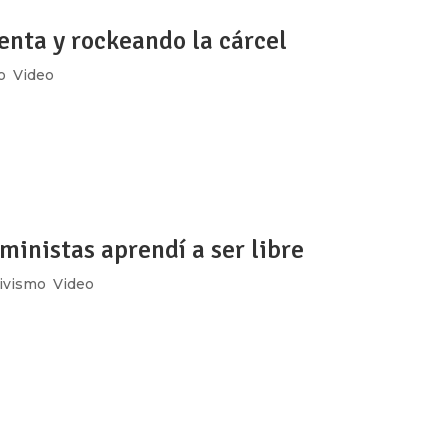
nta y rockeando la cárcel
o
,
Video
rae al escenario a un grupo punk feminista poco convencional, 
en el Auditorio del Centro Femenil de Reinserción Social de
eando la...
eministas aprendí a ser libre
tivismo
,
Video
lo aprendí en el Taller A.C. ” Rubí, describe así este espacio
 Lugar repleto de creación y resistencias ubicado en el primer 
s...