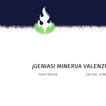
Xareny Orzal, los títeres y 
por
Aide Nohemi
|
May 28, 2019
|
Genias
,
V
Ves un pequeño teatro, decides entrar y te 
encantada por una obra a cargo de mujeres t
esos cuerpos humanos que a través de su art
¡GENIAS! MINERVA VALENZ
por
Arelí Rema
|
Ene 30, 2019
|
Genias
,
Vid
Minerva Valenzuela toma la risa como algo
y como una respuesta al machismo, como 
varios años gestiona, a través de organizacio