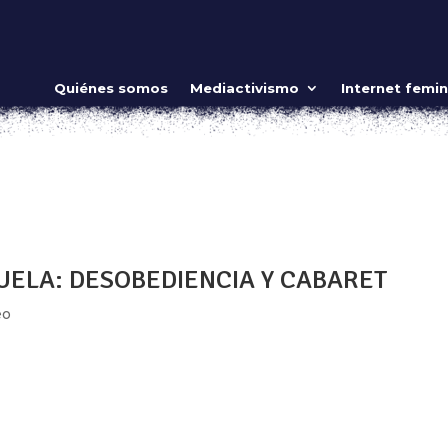
el mundo de posibilidades
Quiénes somos
Mediactivismo
Internet femin
ideo
sientas en primera fila a esperar que la magia suceda, quedas
itiriteras. Detrás de una obra de títeres o marionetas, existen
e, su...
UELA: DESOBEDIENCIA Y CABARET
eo
 serio, como una herramienta de cuestionamiento, reconstrucc
representante del cabaret independiente en México desde h
nes y...