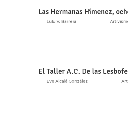
Las Hermanas Hímenez, oche
por
Lulú V. Barrera
|
Nov 23, 2018
|
Artivism
¿Están listas carnalas? es la llamada que t
Hermanas Hímenez, tienen 80 años y están 
Tepepan, al sur de la Ciudad de México, rock
El Taller A.C. De las Lesbof
por
Eve Alcalá González
|
Ene 24, 2018
|
Ar
“El amor que le tengo a los lesbofeminismos 
habita en el centro de la ciudad de Puebla.
de una vecindad de una de las entidades má