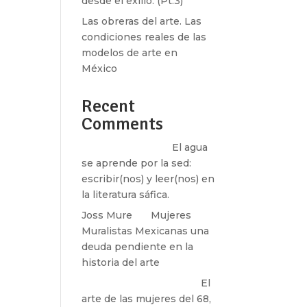
desde el exilio. (Pt.3)
Las obreras del arte. Las
condiciones reales de las
modelos de arte en
México
las
Recent
Comments
Santos Burton
en
El agua
se aprende por la sed:
escribir(nos) y leer(nos) en
la literatura sáfica.
Joss Mure
en
Mujeres
 que
Muralistas Mexicanas una
piso
deuda pendiente en la
historia del arte
paulina peñaherrera
en
El
arte de las mujeres del 68,