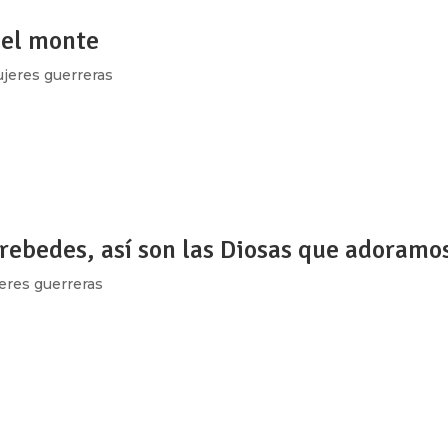
del monte
jeres guerreras
ow_position=»middle» scene_position=»center» text_color=»dar
shape_divider_position=»bottom» bg_image_animation=»none»]
ing»...
rebedes, así son las Diosas que adoramo
eres guerreras
ow_position=»middle» scene_position=»center» text_color=»dar
shape_divider_position=»bottom» bg_image_animation=»none»]
ing»...