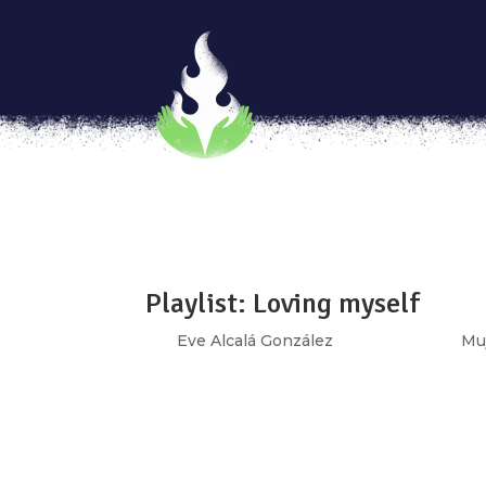
Tenerme toda para mí
por
Eve Alcalá González
|
Abr 6, 2020
|
Muj
[vc_row type=»in_container» full_screen_r
text_align=»left» overlay_strength=»0.3″ 
[vc_column column_padding=»no-extra-padd
Playlist: Loving myself
por
Eve Alcalá González
|
Feb 13, 2020
|
Mu
[vc_row type=»in_container» full_screen_r
text_align=»left» overlay_strength=»0.3″ 
[vc_column column_padding=»no-extra-padd