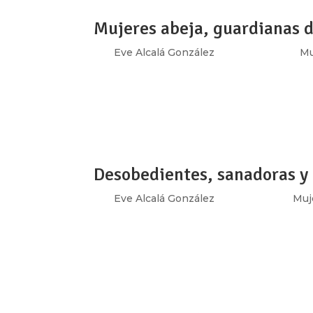
Mujeres abeja, guardianas 
por
Eve Alcalá González
|
Ene 22, 2020
|
Mu
[vc_row type=»in_container» full_screen_r
text_align=»left» overlay_strength=»0.3″ 
[vc_column column_padding=»no-extra-padd
Desobedientes, sanadoras y 
por
Eve Alcalá González
|
Dic 25, 2019
|
Muj
[vc_row type=»in_container» full_screen_r
text_align=»left» overlay_strength=»0.3″ 
[vc_column column_padding=»no-extra-padd