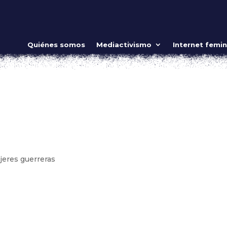
Quiénes somos
Mediactivismo
Internet femin
eres guerreras
ow_position=»middle» scene_position=»center» text_color=»dar
shape_divider_position=»bottom» bg_image_animation=»none»]
ing»...
jeres guerreras
ow_position=»middle» scene_position=»center» text_color=»dar
shape_divider_position=»bottom» bg_image_animation=»none»]
ing»...