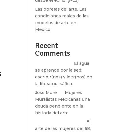
desde el exilio. (Pt.3)
Las obreras del arte. Las
condiciones reales de las
modelos de arte en
México
k»
Recent
Comments
Santos Burton
en
El agua
se aprende por la sed:
s
escribir(nos) y leer(nos) en
la literatura sáfica.
Joss Mure
en
Mujeres
k»
Muralistas Mexicanas una
deuda pendiente en la
historia del arte
paulina peñaherrera
en
El
arte de las mujeres del 68,