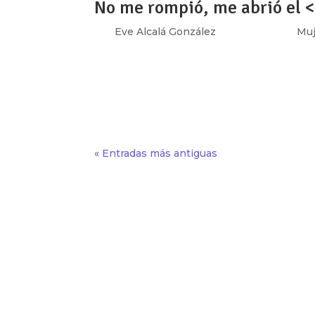
No me rompió, me abrió el 
por
Eve Alcalá González
|
Oct 24, 2019
|
Muj
[vc_row type=»in_container» full_screen_r
text_align=»left» overlay_strength=»0.3″ 
[vc_column column_padding=»no-extra-padd
« Entradas más antiguas