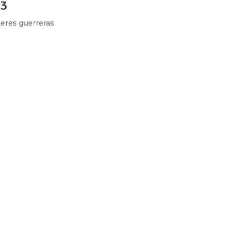
<3
eres guerreras
ow_position=»middle» scene_position=»center» text_color=»dar
shape_divider_position=»bottom» bg_image_animation=»none»]
ing»...