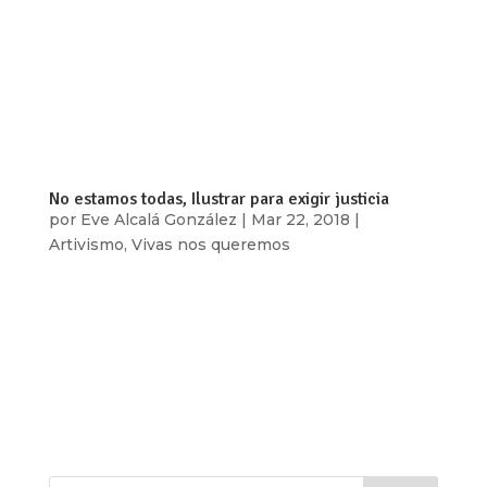
Las palabras que mejor definen a Chely son:
cariño, trabajo y sencillez. Así la recuerdan su
mamá Amada Barranco y Elizabeth, una de sus
hermanas, ambas viven en Acajete, municipio de
Puebla, ubicado en la parte central de México.
Aracely Vázquez Barranco tenía seis...
No estamos todas, Ilustrar para exigir justicia
por
Eve Alcalá González
|
Mar 22, 2018
|
Artivismo
,
Vivas nos queremos
Vanessa solía despertarse todos los días a las 5
de la mañana para llegar a la escuela en la Ciudad
de México. Ella tiene 20 años y vive en Coacalco
de Berriozábal, Estado de México. Su trayecto era
de 2, a veces, hasta 3 horas en el transporte
público. Todos los días...