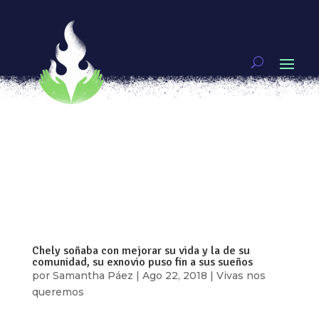
Comando Colibrí: El brazo armado del feminismo
por
Fernanda Muñoz
|
Ago 23, 2018
|
JUEGA
COMO NIÑA
,
Video
[vc_row type=»in_container»
full_screen_row_position=»middle»
scene_position=»center» text_color=»dark»
text_align=»left» overlay_strength=»0.3″
shape_divider_position=»bottom»
bg_image_animation=»none»][vc_column
column_padding=»no-extra-padding»...
Chely soñaba con mejorar su vida y la de su
comunidad, su exnovio puso fin a sus sueños
por
Samantha Páez
|
Ago 22, 2018
|
Vivas nos
queremos