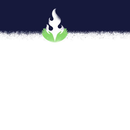
Cacao una riqueza que se d
por
Eve Alcalá González
|
Ago 24, 2018
|
Muj
El cacao es sabio, te enseña a compartir. S
ti simplemente se te echa a perder. Es un 
Ancestralmente el conocimiento sobre esta 