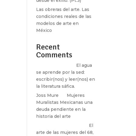
desde el exilio. (Pt.3)
Las obreras del arte. Las
condiciones reales de las
modelos de arte en
México
Recent
Comments
Santos Burton
en
El agua
se aprende por la sed:
escribir(nos) y leer(nos) en
la literatura sáfica.
Joss Mure
en
Mujeres
Muralistas Mexicanas una
deuda pendiente en la
historia del arte
paulina peñaherrera
en
El
arte de las mujeres del 68,