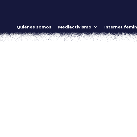
ebe compartir
Quiénes somos
Mediactivismo
Internet femin
eres guerreras
u riqueza no es algo que puedas almacenar, si lo guardas sólo p
fruto noble que puedes tostar, modelar, envolver, beber o com
planta ha...