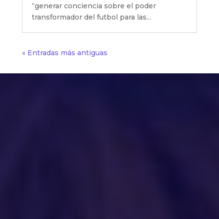
“generar conciencia sobre el poder
transformador del futbol para las...
« Entradas más antiguas