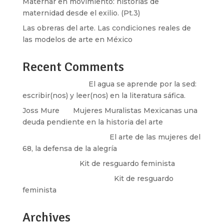
Maternar en movimiento: historias de
maternidad desde el exilio. (Pt.3)
Las obreras del arte. Las condiciones reales de
las modelos de arte en México
Recent Comments
Santos Burton
en
El agua se aprende por la sed:
escribir(nos) y leer(nos) en la literatura sáfica.
Joss Mure
en
Mujeres Muralistas Mexicanas una
deuda pendiente en la historia del arte
paulina peñaherrera
en
El arte de las mujeres del
68, la defensa de la alegría
Olga Marina
en
Kit de resguardo feminista
Martha Figueroa Mier
en
Kit de resguardo
feminista
Archives