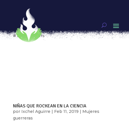
¡Genias! Antígona Segura. Nuevos mundos
habitables y feminismo
por
Eve Alcalá González
|
Jul 30, 2019
|
#Technolovers
[vc_row type=»in_container»
full_screen_row_position=»middle»
scene_position=»center» text_color=»dark»
text_align=»left» overlay_strength=»0.3″
shape_divider_position=»bottom»
bg_image_animation=»none»][vc_column
column_padding=»no-extra-padding»...
NIÑAS QUE ROCKEAN EN LA CIENCIA
por
Ixchel Aguirre
|
Feb 11, 2019
|
Mujeres
guerreras