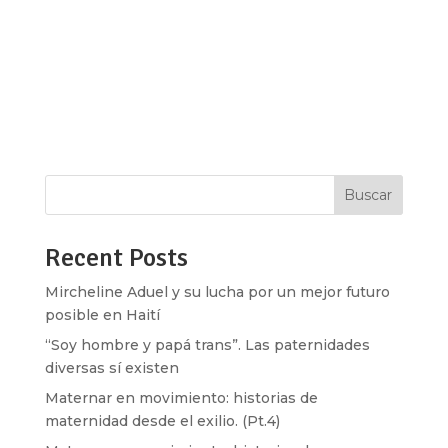
Ada Lovelace, Marie Curtíie y Katherine Johnson,
son los nombres de algunas de las científicas
que más amamos y reconocemos y aunque en
los últimos años, la participación de las mujeres y
las niñas en la ciencia aumentó aún no logramos
cerrar la brecha de género en...
Buscar
Recent Posts
Mircheline Aduel y su lucha por un mejor futuro
posible en Haití
“Soy hombre y papá trans”. Las paternidades
diversas sí existen
Maternar en movimiento: historias de
maternidad desde el exilio. (Pt.4)