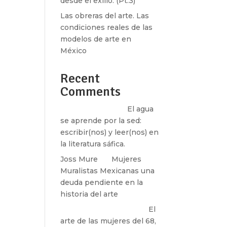
desde el exilio. (Pt.3)
Las obreras del arte. Las
condiciones reales de las
modelos de arte en
México
Recent
Comments
Santos Burton
en
El agua
se aprende por la sed:
escribir(nos) y leer(nos) en
la literatura sáfica.
Joss Mure
en
Mujeres
Muralistas Mexicanas una
deuda pendiente en la
historia del arte
paulina peñaherrera
en
El
arte de las mujeres del 68,