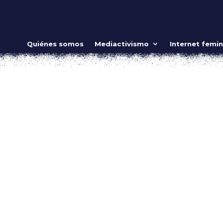
iberfeministas
Quiénes somos
Mediactivismo
Internet femin
nternet feminista
n de verde estridente y el torrente de mensajes, videos, flyer
sea que estemos. Quienes acompañamos desde fuera del país
 del...