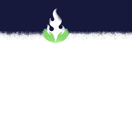
En la ola verde con lentes c
por
Florencia Goldsman
|
Ago 3, 2018
|
IF
,
I
Los teclados hierven, las pantallas revienta
Gifs nos hacen temblar de emoción donde 
debate por la Ley de Interrupción Voluntaria