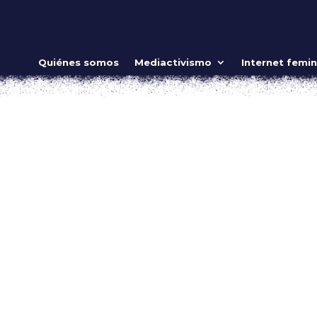
iberfeministas
Quiénes somos
Mediactivismo
Internet femin
nternet feminista
n de verde estridente y el torrente de mensajes, videos, flyer
sea que estemos. Quienes acompañamos desde fuera del país
 del...