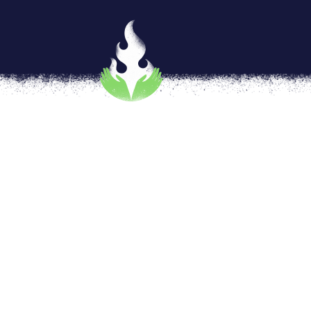
En la ola verde con lentes c
por
Florencia Goldsman
|
Ago 3, 2018
|
IF
,
I
Los teclados hierven, las pantallas revienta
Gifs nos hacen temblar de emoción donde 
debate por la Ley de Interrupción Voluntaria