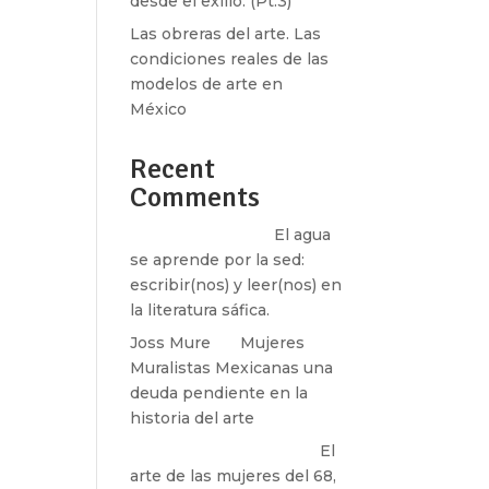
desde el exilio. (Pt.3)
Las obreras del arte. Las
condiciones reales de las
modelos de arte en
México
Recent
Comments
Santos Burton
en
El agua
se aprende por la sed:
escribir(nos) y leer(nos) en
la literatura sáfica.
Joss Mure
en
Mujeres
Muralistas Mexicanas una
deuda pendiente en la
historia del arte
paulina peñaherrera
en
El
arte de las mujeres del 68,