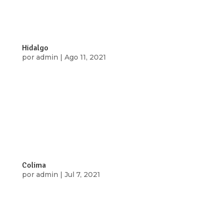
psicosexual, y el libre desarrollo de la
personalidad. Sanciones Prisión: 2 a 4...
Hidalgo
por
admin
|
Ago 11, 2021
Hidalgo Puedes denunciar por Abuso sexual
Artículo 183 bis La ley protege Delitos Contra La
Libertad Y El Normal Desarrollo Psicosexual Y De
Los Derechos Reproductivos Sanciones Prisión:
2 a 4 años Multa: 500 a 100 días Agravantes:
menor de quince años de edad no...
Colima
por
admin
|
Jul 7, 2021
Colima Puedes denunciar por Violencia digital
Artículo 152 Ter La ley protege Violencia digital
Sanciones Prisión: 4 a 6 años Multa: 500 a 1000