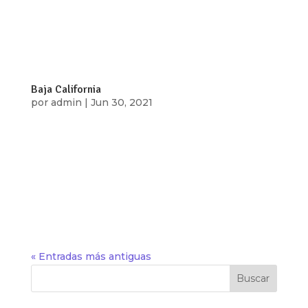
unidades de medida y actualización Agravantes:
Menor de dieciocho años No tenga capacidad de
comprender el significado del...
Baja California
por
admin
|
Jun 30, 2021
Baja California Puedes denunciar por Delitos
contra la intimidad y la imagen Artículo 175
Sexties La ley protege Delitos contra la intimidad
y la imagen Sanciones Prisión: 1 a 6 años Multa:
500 a 1500 veces el valor diario de la Unidad de
Medida y Actualización...
« Entradas más antiguas
Buscar