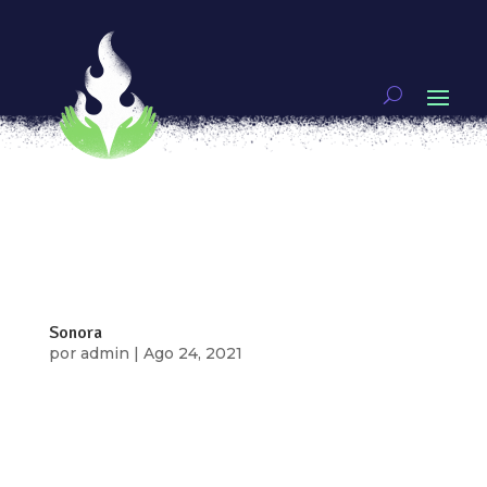
Tabasco
por
admin
|
Ago 24, 2021
Tabasco Puedes denunciar por Violación a la
intimidad personal Artículo 163 La ley protege
Delitor contra la intimidad y la imagen personal
Sanciones Prisión: 6 meses a 5 años Artículo 163:
Violación a la intimidad personal Se impondrá
prisión de seis meses a cinco...
Sonora
por
admin
|
Ago 24, 2021
Sonora Puedes denunciar por Violación a la
intimidad Artículo 167 bis La ley protege Tipos
penales protectores de la libertad sexual, la
seguridad sexual, el normal desarrollo físico y