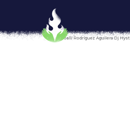
Chulita Vinyl Club: Mujeres 
sexismo en estados unidos
por
Meztli Yoalli Rodríguez Aguilera Dj Hyst
En Verano de 2014 llegué por azares del de
mudarme de país, pensaba en las cosas que
Además de ropa, libros y otras cosas importa