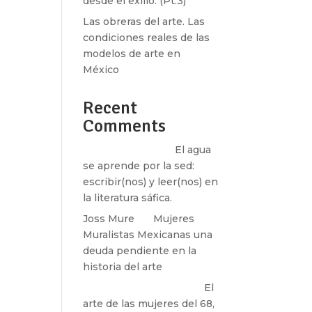
desde el exilio. (Pt.3)
Las obreras del arte. Las
condiciones reales de las
modelos de arte en
México
Recent
Comments
Santos Burton
en
El agua
se aprende por la sed:
escribir(nos) y leer(nos) en
la literatura sáfica.
Joss Mure
en
Mujeres
Muralistas Mexicanas una
deuda pendiente en la
historia del arte
paulina peñaherrera
en
El
arte de las mujeres del 68,