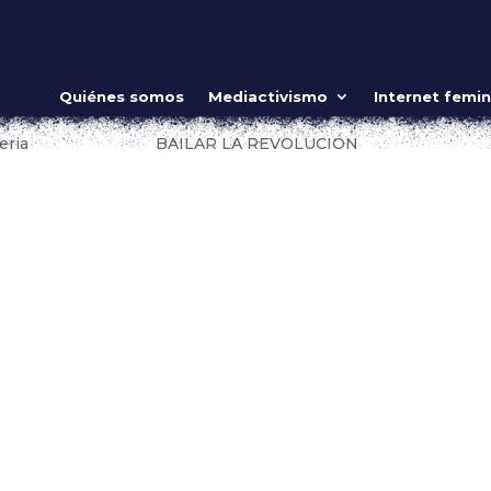
DJ’s de viniles confrontan el racismo y
Quiénes somos
Mediactivismo
Internet femin
eria
|
Jun 20, 2018
|
BAILAR LA REVOLUCIÓN
stino (a la Universidad) a Austin, Texas. Mientras empacaba pa
 debería llevar conmigo que fueran importantes y que extraña
ntes,...