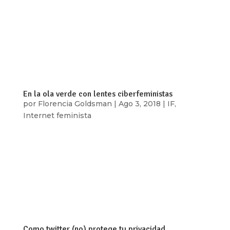
full_screen_row_position=»middle»
scene_position=»center» text_color=»dark»
text_align=»left» overlay_strength=»0.3″
shape_divider_position=»bottom»
bg_image_animation=»none»][vc_column
column_padding=»no-extra-padding»...
En la ola verde con lentes ciberfeministas
por
Florencia Goldsman
|
Ago 3, 2018
|
IF
,
Internet feminista
Los teclados hierven, las pantallas revientan de
verde estridente y el torrente de mensajes,
videos, flyers y Gifs nos hacen temblar de
emoción donde sea que estemos. Quienes
acompañamos desde fuera del país el debate por
la Ley de Interrupción Voluntaria del...
Como twitter (no) protege tu privacidad