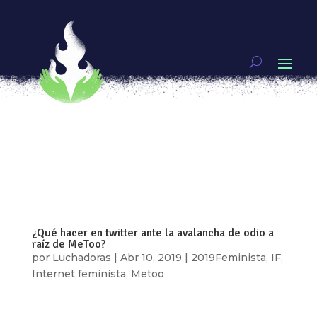
#DIY, haz un bot de puro amor feminista
por
Anaiz Zamora
|
Jul 21, 2019
|
Brujería Hacker
[vc_row type=»in_container»
full_screen_row_position=»middle»
scene_position=»center» text_color=»dark»
text_align=»left» top_padding=»4%»
bottom_padding=»4%» overlay_strength=»0.3″
shape_divider_position=»bottom»
bg_image_animation=»none»...
¿Qué hacer en twitter ante la avalancha de odio a
raíz de MeToo?
por
Luchadoras
|
Abr 10, 2019
|
2019Feminista
,
IF
,
Internet feminista
,
Metoo
[vc_row type=»in_container»