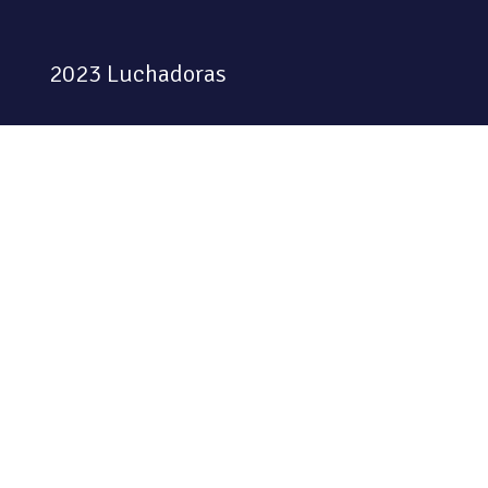
2023 Luchadoras
Colectiva feminista habitando
el espacio físico y digital