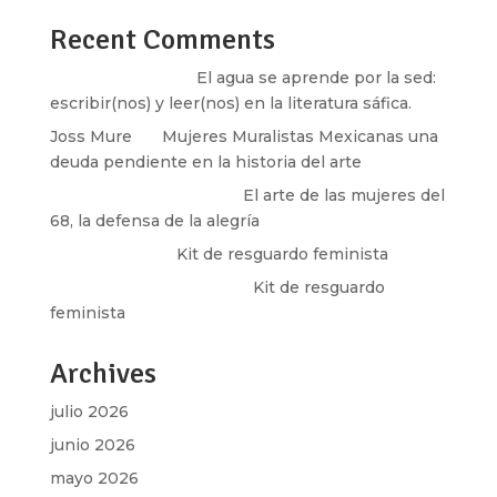
Recent Comments
Santos Burton
en
El agua se aprende por la sed:
escribir(nos) y leer(nos) en la literatura sáfica.
Joss Mure
en
Mujeres Muralistas Mexicanas una
deuda pendiente en la historia del arte
paulina peñaherrera
en
El arte de las mujeres del
68, la defensa de la alegría
Olga Marina
en
Kit de resguardo feminista
Martha Figueroa Mier
en
Kit de resguardo
feminista
Archives
julio 2026
junio 2026
mayo 2026