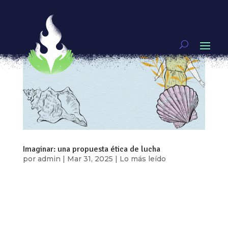
Imaginar: una propuesta ética de lucha
por
admin
|
Mar 31, 2025
|
Lo más leído
Por: Concha Armas “Imagino, que un día
cualquiera, igual de caliente como tantos otros,
voy a dejar de sobrevivir, voy a tener la fuerza
para vivir sin miedo a nombrarme, sin miedo a