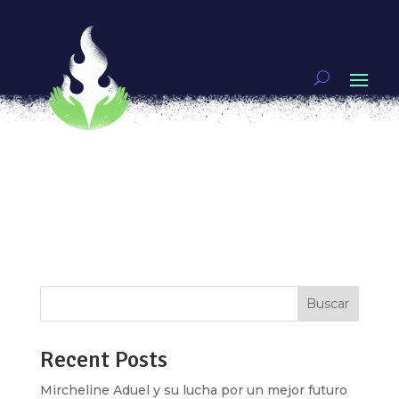
Tejedoras de Tecnología
por
Anaiz Zamora
|
Jul 30, 2019
|
#Technolovers
[vc_row type=»in_container»
full_screen_row_position=»middle»
scene_position=»center» text_color=»dark»
text_align=»left» top_padding=»4%»
bottom_padding=»4%» overlay_strength=»0.3″
shape_divider_position=»bottom»
bg_image_animation=»none»...
Buscar
Recent Posts
Mircheline Aduel y su lucha por un mejor futuro