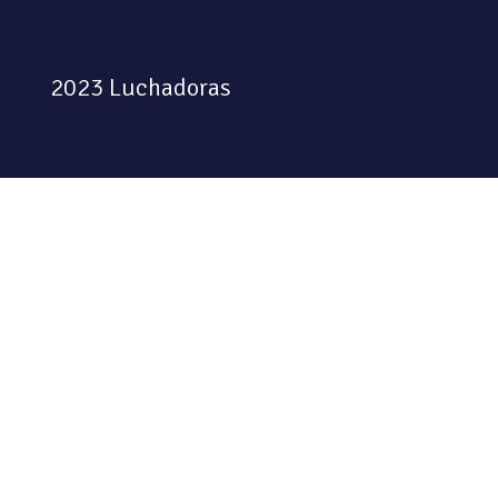
2023 Luchadoras
Colectiva feminista habitando
el espacio físico y digital