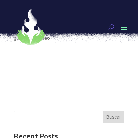
Damnificados unidos de la Ciudad de México y la
lucha por el derecho a la vivienda digna
por
Eve Alcalá González
|
Sep 18, 2018
|
Mujeres
guerreras
,
Video
¿Qué evidenció el sismo del pasado 19 de
septiembre de 2017? ¿Dónde estábamos?
¿Dónde y cómo nos encontramos a un año de
esa tremenda sacudida? ¿Cómo nos vivimos
ahora como colectividad, y como personas en lo
individual? Sí, se sacudió la tierra y nosotras con
ella. A...
Buscar
Recent Posts