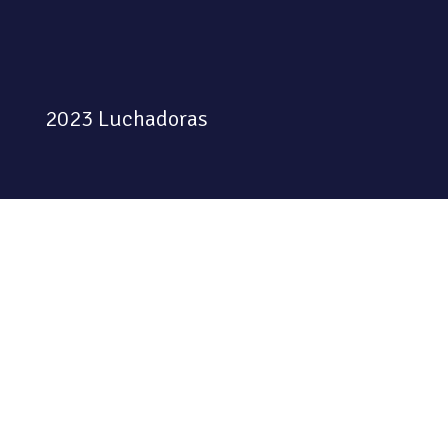
2023 Luchadoras
Colectiva feminista habitando
el espacio físico y digital