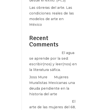
desde el exilio. (Pt.3)
Las obreras del arte. Las
condiciones reales de las
modelos de arte en
México
Recent
Comments
Santos Burton
en
El agua
se aprende por la sed:
escribir(nos) y leer(nos) en
la literatura sáfica.
Joss Mure
en
Mujeres
Muralistas Mexicanas una
deuda pendiente en la
historia del arte
paulina peñaherrera
en
El
arte de las mujeres del 68,