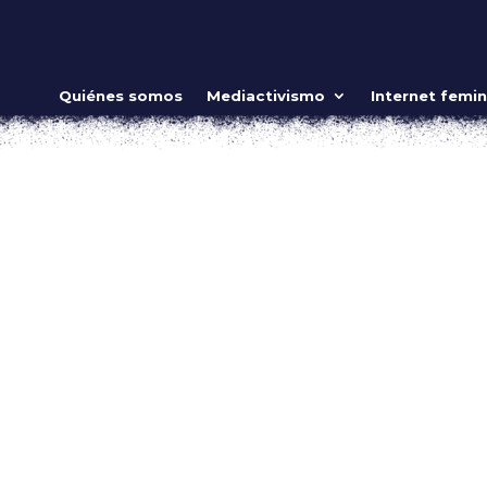
preme: Barbara Kruger
Quiénes somos
Mediactivismo
Internet femin
mo
,
Video
s visto en algún lugar… quizá fue en una playera, una sudade
bridad en instagram porque Supreme es la icónica marca de
emblemático logo de...