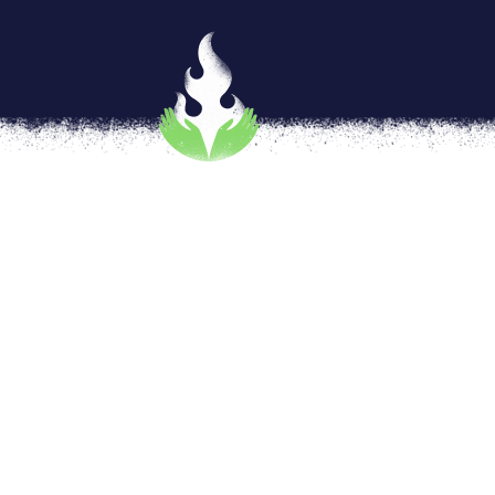
Detrás de la estética de Su
por
Karen Santiago
|
May 24, 2018
|
Artivis
Todos conocemos Supreme. Seguro que la ha
una gorra, o tal vez en la foto de una cele
skateboarding que todos quieren tener. El 