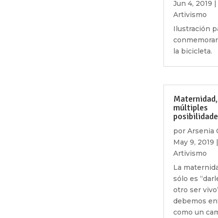
Jun 4, 2019
|
Artivismo
Ilustración p
conmemorar 
la bicicleta.
Maternidad,
múltiples
posibilidad
por
Arsenia C
May 9, 2019
Artivismo
La maternid
sólo es “darl
otro ser vivo
debemos en
como un ca