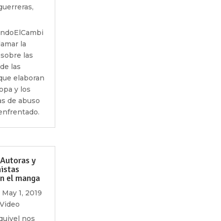
guerreras
,
andoElCambi
lamar la
sobre las
 de las
que elaboran
opa y los
s de abuso
enfrentado.
 Autoras y
istas
en el manga
|
May 1, 2019
Video
quivel nos