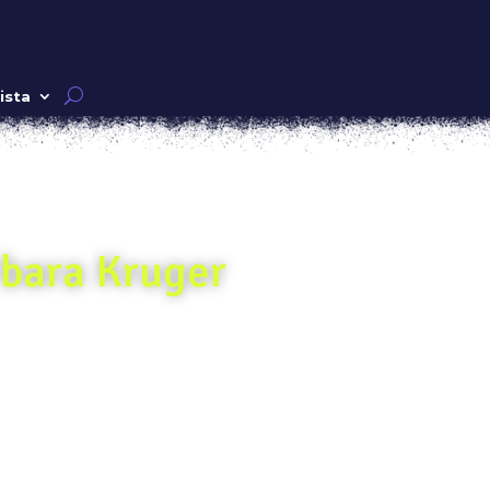
ista
rbara Kruger