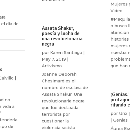
Mujeres 
Video
ara
#Maquil
el día de
o busca l
Assata Shakur,
atención 
poesía y lucha de
una revolucionaria
historias
negra
mujeres 
por
Karen Santiago
|
nuestra r
May 7, 2019
|
problema
Artivismo
que han 
es
Joanne Deborah
alvillo
|
Chesimard es el
|
nombre de esclava de
¡Genias!
Assata Shakur. Una
protagon
ad no
revolucionaria negra
rifando 
e vida a
que fue declarada
”
por
Unx
terrorista por
tenderla
|
Genias
,
cuestionar la
mpo de
violencia racista
Áurea Es