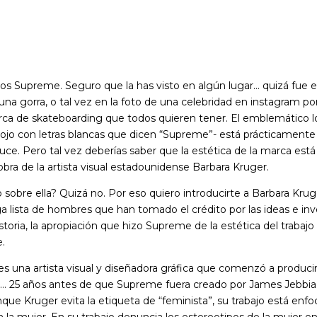
 Supreme. Seguro que la has visto en algún lugar… quizá fue e
una gorra, o tal vez en la foto de una celebridad en instagram 
arca de skateboarding que todos quieren tener. El emblemático 
rojo con letras blancas que dicen “Supreme”- está prácticamente 
ce. Pero tal vez deberías saber que la estética de la marca está 
 obra de la artista visual estadounidense Barbara Kruger.
sobre ella? Quizá no. Por eso quiero introducirte a Barbara Krug
ga lista de hombres que han tomado el crédito por las ideas e in
storia, la apropiación que hizo Supreme de la estética del trabaj
.
s una artista visual y diseñadora gráfica que comenzó a producir
69… 25 años antes de que Supreme fuera creado por James Jebbia,
que Kruger evita la etiqueta de “feminista”, su trabajo está en
n la mujer. En su trabajo denuncia los estereotipos de la mujer 