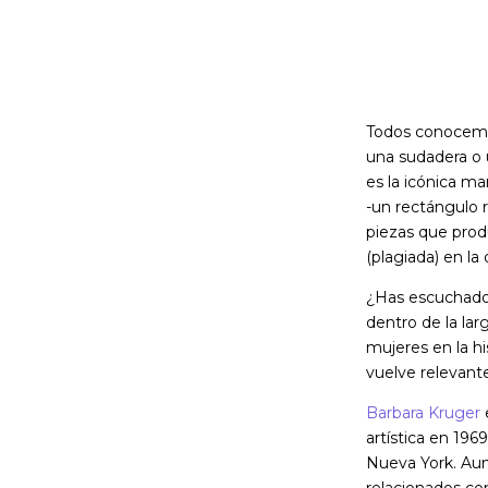
Todos conocemos
una sudadera o 
es la icónica m
-un rectángulo 
piezas que produ
(plagiada) en la
¿Has escuchado 
dentro de la lar
mujeres en la hi
vuelve relevante
Barbara Kruger
e
artística en 19
Nueva York. Aun
relacionados co