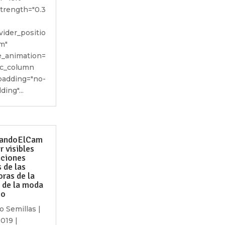
strength="0.3
vider_positio
m"
_animation=
vc_column
adding="no-
ing"...
andoElCam
r visibles
iciones
 de las
oras de la
a de la moda
co
o Semillas
|
2019
|