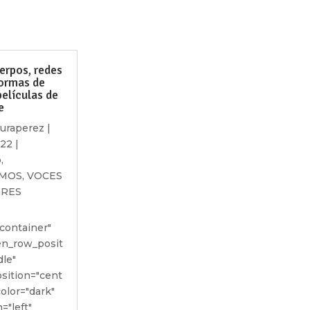
erpos, redes
formas de
películas de
e
auraperez
|
022
|
o
,
SMOS
,
VOCES
ERES
container"
een_row_posit
dle"
sition="cent
color="dark"
="left"