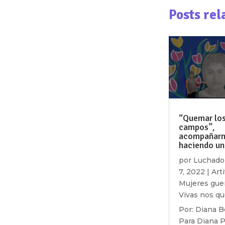
Posts rel
“Quemar lo
campos”,
acompañar
haciendo un 
por
Luchado
7, 2022
|
Art
Mujeres gue
Vivas nos q
Por: Diana 
Para Diana Pa