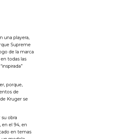
n una playera,
porque Supreme
logo de la marca
en todas las
“inspirada”
er, porque,
ventos de
o de Kruger se
 su obra
 en el 94, en
focado en temas
en un modelo