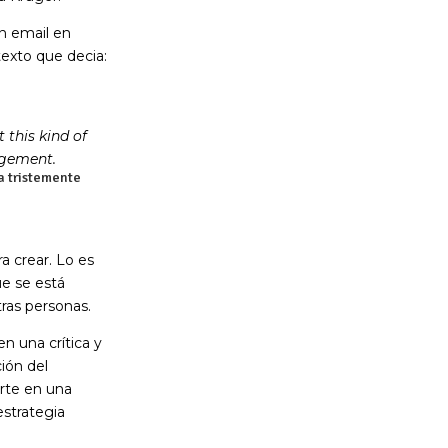
n email en
texto que decia:
 this kind of
ingement.
sa tristemente
a crear. Lo es
ue se está
tras personas.
n una crítica y
ión del
erte en una
strategia