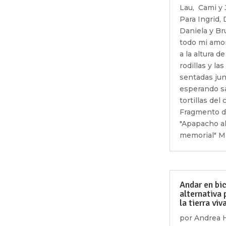
Lau, Cami y J
Para Ingrid, 
Daniela y Br
todo mi amor
a la altura d
rodillas y las
sentadas jun
esperando sa
tortillas del
Fragmento 
"Apapacho a
memorial" Ma
Andar en bic
alternativa 
la tierra viv
por
Andrea 