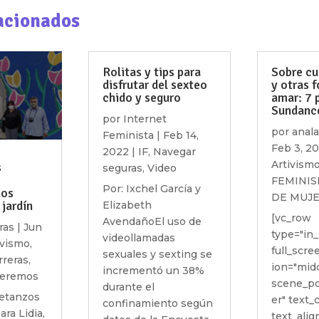
acionados
Rolitas y tips para
Sobre cu
disfrutar del sexteo
y otras 
chido y seguro
amar: 7 
Sundanc
por
Internet
por
anal
Feminista
|
Feb 14,
Feb 3, 2
2022
|
IF
,
Navegar
Artivism
s
seguras
,
Video
FEMINI
Por: Ixchel García y
nos
DE MUJ
jardín
Elizabeth
[vc_row
AvendañoEl uso de
ras
|
Jun
type="in_
videollamadas
ivismo
,
full_scr
sexuales y sexting se
rreras
,
ion="mid
incrementó un 38%
ueremos
scene_po
durante el
Betanzos
er" text_
confinamiento según
ra Lidia,
text_align