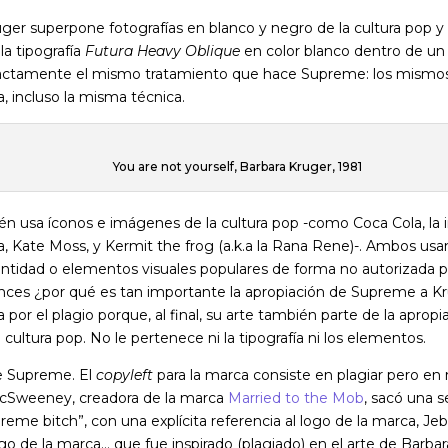
uger superpone fotografías en blanco y negro de la cultura pop y
la tipografía
Futura Heavy Oblique
en color blanco
dentro de un
 exactamente el mismo tratamiento que hace Supreme: los mismos 
, incluso la misma técnica.
You are not yourself, Barbara Kruger, 1981
 usa íconos e imágenes de la cultura pop -como Coca Cola, la 
, Kate Moss, y Kermit the frog (a.k.a la Rana Rene)-. Ambos usan
ntidad o elementos visuales populares de forma no autorizada p
nces ¿por qué es tan importante la apropiación de Supreme a Kr
por el plagio porque, al final, su arte también parte de la apropi
cultura pop. No le pertenece ni la tipografía ni los elementos.
e Supreme. El
copyleft
para la marca consiste en plagiar pero en 
Sweeney, creadora de la marca
Married to the Mob
, sacó una s
reme bitch”, con una explícita referencia al logo de la marca, J
ogo de la marca… que fue inspirado (plagiado) en el arte de Barbar