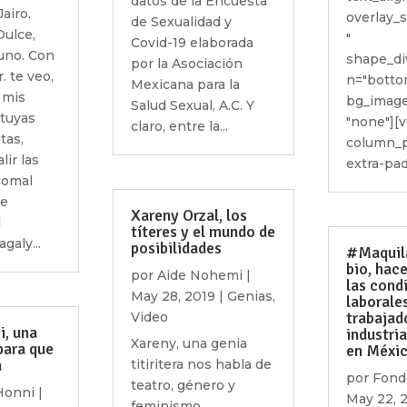
datos de la Encuesta
airo.
overlay_
de Sexualidad y
Dulce,
"
Covid-19 elaborada
uno. Con
shape_di
por la Asociación
. te veo,
n="botto
Mexicana para la
e mis
bg_image
Salud Sexual, A.C. Y
 tuyas
"none"][
claro, entre la...
tas,
column_p
lir las
extra-padd
 comal
de
Xareny Orzal, los
l
títeres y el mundo de
galy...
posibilidades
#Maquil
bio, hace
por
Aide Nohemi
|
las cond
May 28, 2019
|
Genias
,
laborales
trabajad
Video
i, una
industri
Xareny, una genia
para que
en Méxi
a
titiritera nos habla de
por
Fond
teatro, género y
Honni
|
May 22, 
feminismo.