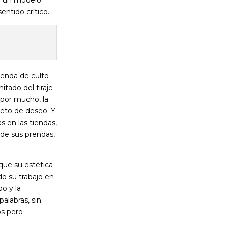
entido crítico.
ienda de culto
tado del tiraje
 por mucho, la
jeto de deseo. Y
as en las tiendas,
de sus prendas,
ue su estética
do su trabajo en
o y la
 palabras, sin
os pero