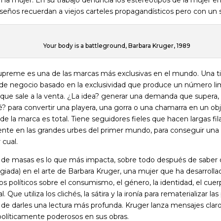
diseños recuerdan a viejos carteles propagandísticos pero con un s
Your body is a battleground, Barbara Kruger, 1989
Supreme es una de las marcas más exclusivas en el mundo. Una t
e negocio basado en la exclusividad que produce un número limi
que sale a la venta. ¿La idea? generar una demanda que supera,
é? para convertir una playera, una gorra o una chamarra en un ob
o de la marca es total. Tiene seguidores fieles que hacen largas fil
nte en las grandes urbes del primer mundo, para conseguir una 
 cual.
e masas es lo que más impacta, sobre todo después de saber q
giada) en el arte de Barbara Kruger, una mujer que ha desarrolla
 políticos sobre el consumismo, el género, la identidad, el cuerp
. Que utiliza los clichés, la sátira y la ironía para rematerializar las
fin de darles una lectura más profunda. Kruger lanza mensajes clar
 políticamente poderosos en sus obras.