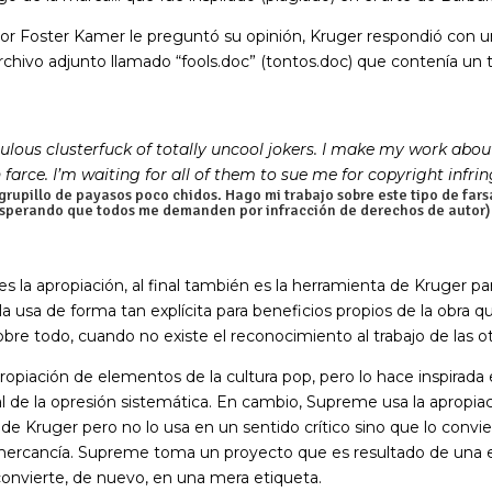
tor Foster Kamer le preguntó su opinión, Kruger respondió con u
rchivo adjunto llamado “fools.doc” (tontos.doc) que contenía un 
ulous clusterfuck of totally uncool jokers. I make my work about
h farce. I’m waiting for all of them to sue me for copyright infr
 grupillo de payasos poco chidos. Hago mi trabajo sobre este tipo de far
esperando que todos me demanden por infracción de derechos de autor)
s la apropiación, al final también es la herramienta de Kruger par
a usa de forma tan explícita para beneficios propios de la obra q
obre todo, cuando no existe el reconocimiento al trabajo de las o
ropiación de elementos de la cultura pop, pero lo hace inspirada e
l de la opresión sistemática. En cambio, Supreme usa la apropiac
 de Kruger pero no lo usa en un sentido crítico sino que lo convi
ercancía. Supreme toma un proyecto que es resultado de una e
convierte, de nuevo, en una mera etiqueta.