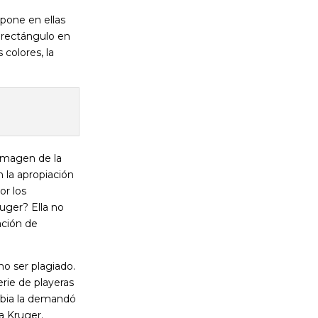
 pone en ellas
 rectángulo en
colores, la
imagen de la
 la apropiación
or los
uger? Ella no
ación de
no ser plagiado.
erie de playeras
ebbia la demandó
a Kruger.