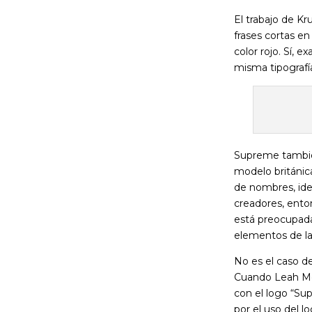
El trabajo de Kr
frases cortas en 
color rojo. Sí,
misma tipografía
Supreme también
modelo británica
de nombres, ide
creadores, ento
está preocupada 
elementos de la 
No es el caso d
Cuando Leah Mc
con el logo “Sup
por el uso del l