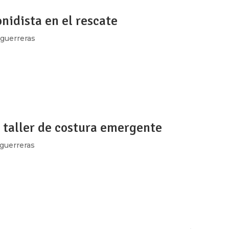
onidista en el rescate
guerreras
iez, sonidista de La Sandía Digital llegó ahí, al edificio de Ámst
 día después del terremoto ante el llamado colectivo de apoy
l taller de costura emergente
guerreras
fía, es decir, interpreta, traduce y conserva escritos antiguos.
cumentos en español colonial para unir su sentido a través de
emoria del...