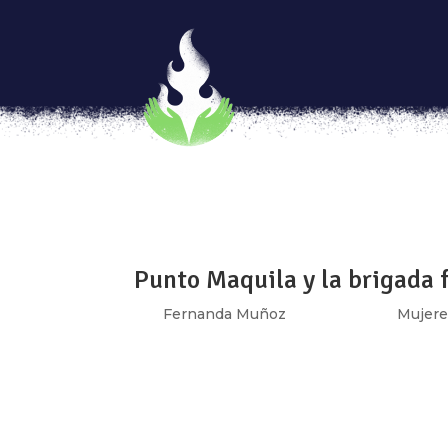
Chimalpopoca: El paisaje s
por
Eve Alcalá González y Andrea Ortega
|
El Domingo 24 de Septiembre se celebró el
luego del terremoto, no fueron halladas. 
removido con la tierra y con ella, nuestros a
Punto Maquila y la brigada 
por
Fernanda Muñoz
|
Oct 15, 2017
|
Mujere
[vc_row][vc_column][vc_column_text]El 19 d
cumplió, el edificio 168 en la calle de Boli
la resistencia de 32 años a lucrar con su...