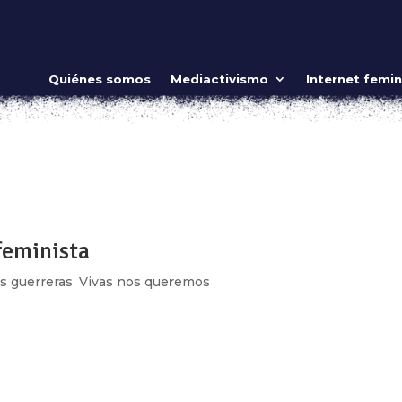
onoro de nuestra memoria
Quiénes somos
Mediactivismo
Internet femin
Oct 18, 2017
|
Mujeres guerreras
,
Vivas nos queremos
 Memorial para las trabajadoras de Bolívar y Chimalpopoca qu
Nos encontrábamos sacudidas. Nuestros cuerpos se habían
fectos. También ellas,...
feminista
s guerreras
,
Vivas nos queremos
e septiembre la premonición que nació tras el sismo del 85 s
var esquina con Chimalpopoca en la colonia Obrera colapsó y co