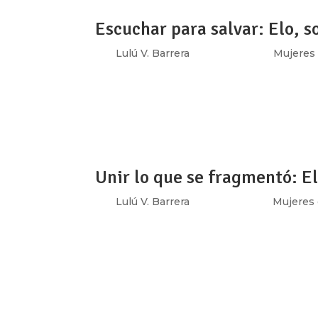
Escuchar para salvar: Elo, s
por
Lulú V. Barrera
|
Sep 30, 2017
|
Mujeres 
El «área cero» es el edificio caído, Eloísa D
y Laredo el miércoles 20 de septiembre, un
que se lanzó desde el grupo «Sonidistas...
Unir lo que se fragmentó: E
por
Lulú V. Barrera
|
Sep 28, 2017
|
Mujeres 
Pamela es lingüista y se dedica a la paleogra
Todos los días sus manos hacen legibles do
tiempo y asegurar que permanezcan en la m