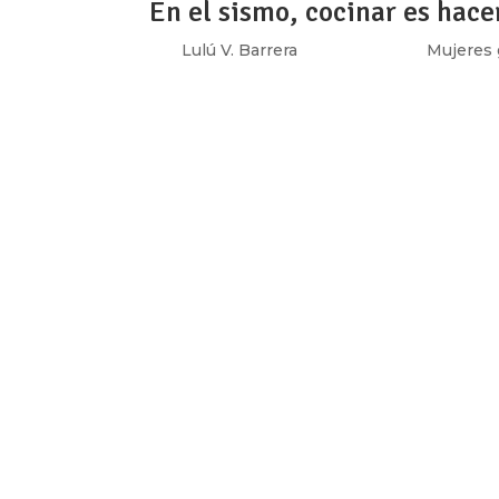
En el sismo, cocinar es hace
por
Lulú V. Barrera
|
Sep 27, 2017
|
Mujeres 
Para Pola Carballo el temblor fue brutal, “n
es de la Huasteca veracruzana, nahua, vive
Raíz, ubicado en Mérida 132, cafetería que se