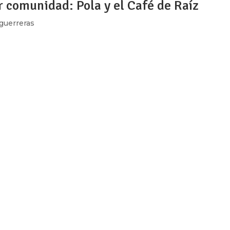
r comunidad: Pola y el Café de Raíz
guerreras
os sacudió a todos, de todo, desde la mente hasta las cosas”. El
 y trabaja en la colonia Roma donde su segunda casa es Café d
...