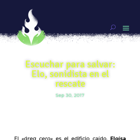
Escuchar para salvar:
Elo, sonidista en el
rescate
Sep 30, 2017
El
«área cero»
es el edificio caído,
Eloísa