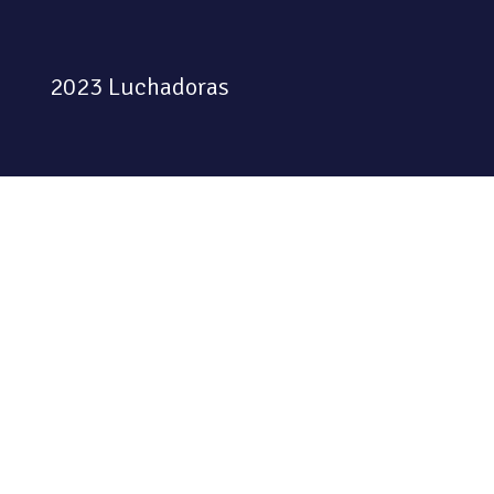
2023 Luchadoras
Colectiva feminista habitando
el espacio físico y digital