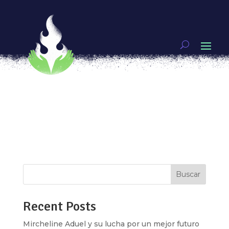
Mucha Mucha-cha-chá
por
Eve Alcalá González
|
Jul 8, 2017
|
BAILAR LA
REVOLUCIÓN
En el mundo de la industria musical las mujeres
han librado muchas batallas, en general el mundo
no ha sido amable con nosotras. Ahora son
muchas más morras haciendo ruido. En esta
playlist escucharán mucha muchacha poderosa
de Latino América y Cuba, resistiendo a...
Buscar
Recent Posts
Mircheline Aduel y su lucha por un mejor futuro