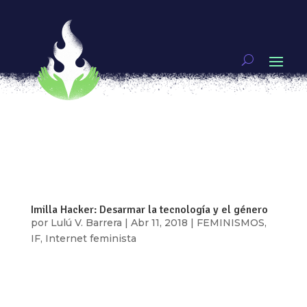
¡Genias! Zazil Collins. Radio, música y letras
por
Unx
|
Jul 31, 2018
|
Genias
,
Video
Zazil Collins, es una poeta y programadora
musical de la Ciudad de México. Como poeta hace
parte de la generación de los años ochenta,
publicó poemarios como Junkie de nada
(Lenguaraz, 2009), No todas las islas (Conaculta-
ISC, 2012), El corazón, tan cerca de la boca...
Imilla Hacker: Desarmar la tecnología y el género
por
Lulú V. Barrera
|
Abr 11, 2018
|
FEMINISMOS
,
IF
,
Internet feminista
Cuando se piensa en lo hacker, se evoca la
imagen de un hombre con capucha negra frente
a una computadora. Pero esa imagen no es más