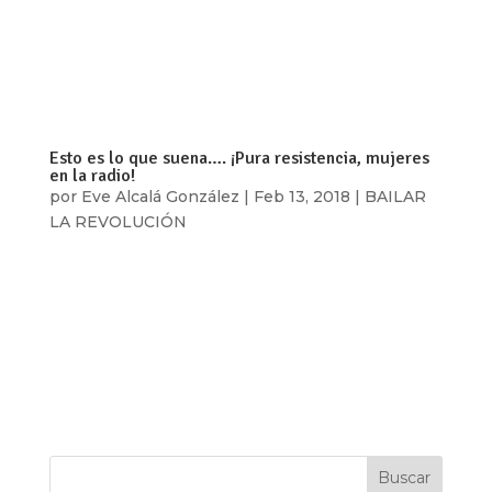
que un estereotipo que mujeres jóvenes y
ciberfeministas están rompiendo. Cualquier
mujer que transgreda el orden social puede ser
una...
Esto es lo que suena…. ¡Pura resistencia, mujeres
en la radio!
por
Eve Alcalá González
|
Feb 13, 2018
|
BAILAR
LA REVOLUCIÓN
¿Si ustedes pudieran cambiar una cosa de cómo
las niñas y mujeres somos representadas en los
medios masivos de comunicación, qué sería? A
mi, me gustaría escuchar más programas
conducidos por jóvenes donde se hablara de
mujeres que molan en el deporte y la música....
Buscar