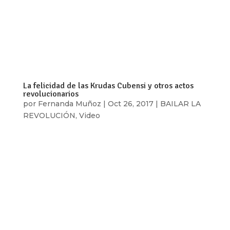
e íntimo online para publicar, por armadas de
gigantes corporativos, ejércitos de troles
organizados por el Estado y absurdos
comentarios en la red. Debemos reconocer que
la...
La felicidad de las Krudas Cubensi y otros actos
revolucionarios
por
Fernanda Muñoz
|
Oct 26, 2017
|
BAILAR LA
REVOLUCIÓN
,
Video
En un principio, Odaymara Cuesta y Olivia
Prendes, eran sólo Cubensi, actualmente las
raperas cubanas son conocidas como Krudas
Cubensi. En ese entonces, las calles de la
Habana eran el escenario de su teatro
comunitario, con uno que otro rap de por medio y
zancos....