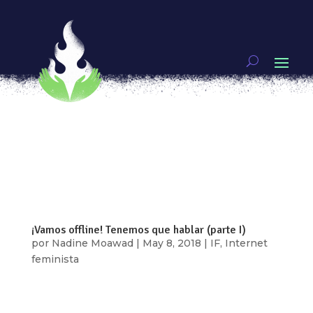
¡Vamos offline! Tenemos que hablar (parte II)
por
Nadine Moawad
|
May 22, 2018
|
IF
,
Internet
feminista
Cinco: Construyamos centrales de medios en
línea Nuestro impulso online debería ser mordaz.
Ser inteligente, en ocasiones un comentario
pasivo-agresivo obtiene mayor atracción en las
redes. Sitios como Twitter están diseñados para
hacernos pensar en respuestas de una...
¡Vamos offline! Tenemos que hablar (parte I)
por
Nadine Moawad
|
May 8, 2018
|
IF
,
Internet
feminista
Es el fin de una era para el activismo en línea.
Hemos perdido nuestro pequeño espacio seguro