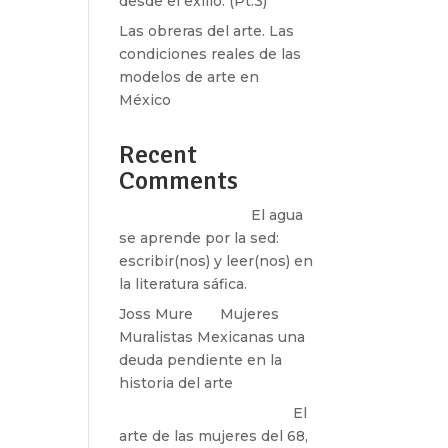
desde el exilio. (Pt.3)
Las obreras del arte. Las
condiciones reales de las
modelos de arte en
México
Recent
Comments
Santos Burton
en
El agua
se aprende por la sed:
escribir(nos) y leer(nos) en
la literatura sáfica.
Joss Mure
en
Mujeres
Muralistas Mexicanas una
deuda pendiente en la
historia del arte
paulina peñaherrera
en
El
arte de las mujeres del 68,