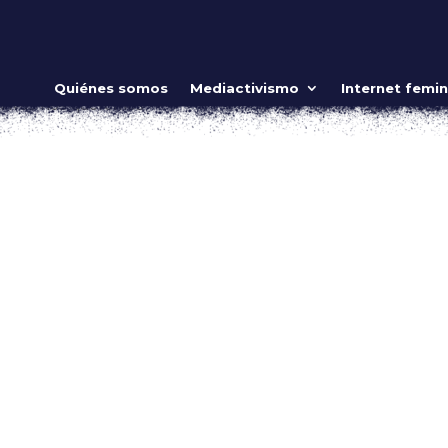
 para el nuevo gobierno
Quiénes somos
Mediactivismo
Internet femin
Vivas nos queremos
o lo es la violencia de género? Sobre todo, en un ambiente 
forma más extrema: el feminicidio. Del 1 de marzo de 2010 hast
92 mujeres...