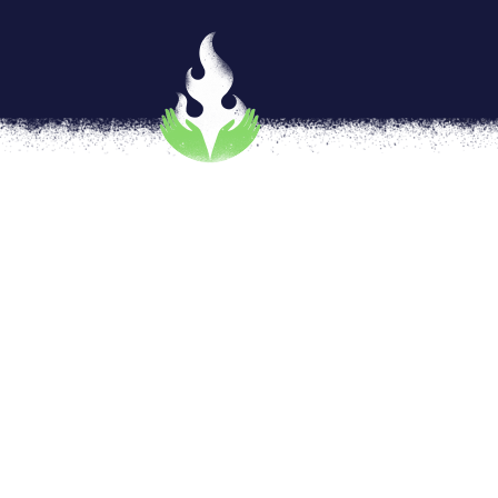
Violencia de género. Agenda
por
Fernanda Muñoz
|
Jun 19, 2018
|
Video
,
¿Cómo atacar un problema tan presente com
permite la mutación cotidiana de ésta a su 
mes de mayo de 2018 fueron asesinadas 2,0