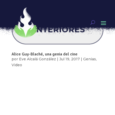
Alice Guy-Blaché, una genia del cine
por
Eve Alcalá González
|
Jul 19, 2017
|
Genias
,
Video
¡Genias existen muchas! Y son todas aquellas
mujeres creando, transformando, inventando,
haciendo y deshaciendo. Mes con mes
hablaremos con una de ellas para que nos hable
de alguna otra que les inspire, mensualmente en
esta sección tendremos recomendaciones,...