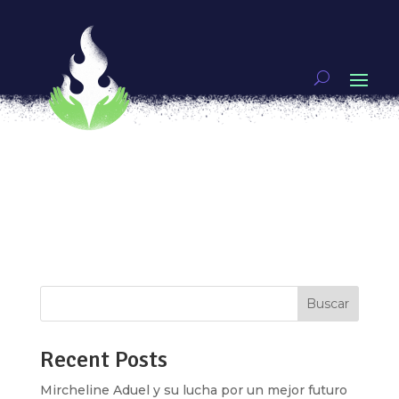
Embarazo infantil es tortura
por
Anaiz Zamora
|
Ago 7, 2017
|
MI CUERPO ES
MÍO
Cada año miles de niñas en Latinoamérica y el
Caribe son obligadas a continuar con embarazos
no deseados (muchos de ellos productos de
violencia sexual) y a ser madres, lo que
representa una forma de extender la violencia
que enfrentaron, riesgos a su salud y limita...
Buscar
Recent Posts
Mircheline Aduel y su lucha por un mejor futuro