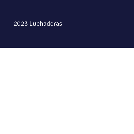
2023 Luchadoras
Colectiva feminista habitando
el espacio físico y digital