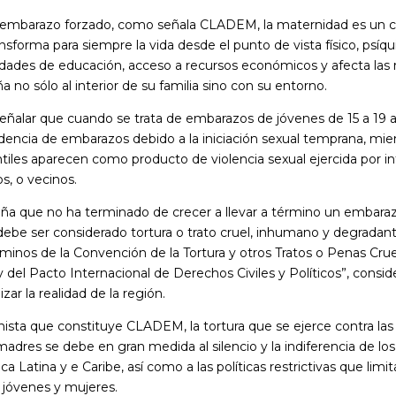
el embarazo forzado, como señala CLADEM, la maternidad es un
nsforma para siempre la vida desde el punto de vista físico, psíqui
ilidades de educación, acceso a recursos económicos y afecta las 
ña no sólo al interior de su familia sino con su entorno.
eñalar que cuando se trata de embarazos de jóvenes de 15 a 19 
idencia de embarazos debido a la iniciación sexual temprana, mie
tiles aparecen como producto de violencia sexual ejercida por in
os, o vecinos.
niña que no ha terminado de crecer a llevar a término un embara
debe ser considerado tortura o trato cruel, inhumano y degradant
érminos de la Convención de la Tortura y otros Tratos o Penas Cr
 del Pacto Internacional de Derechos Civiles y Políticos”, con
zar la realidad de la región.
nista que constituye CLADEM, la tortura que se ejerce contra las 
 madres se debe en gran medida al silencio y la indiferencia de los
a Latina y e Caribe, así como a las políticas restrictivas que limi
, jóvenes y mujeres.