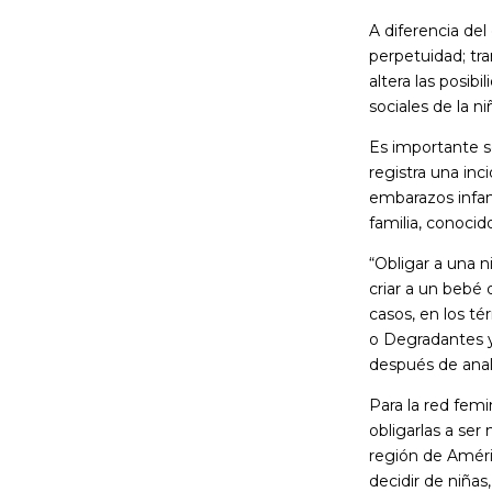
A diferencia d
perpetuidad; tra
altera las posib
sociales de la ni
Es importante s
registra una inc
embarazos infan
familia, conocid
“Obligar a una 
criar a un bebé 
casos, en los t
o Degradantes y
después de anali
Para la red femi
obligarlas a ser
región de Améric
decidir de niñas