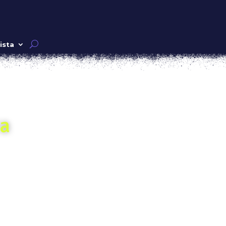
ista
ra