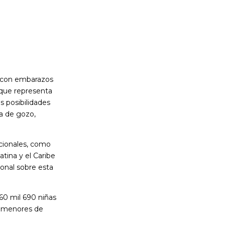
r con embarazos
 que representa
s posibilidades
na de gozo,
acionales, como
tina y el Caribe
ional sobre esta
60 mil 690 niñas
n menores de