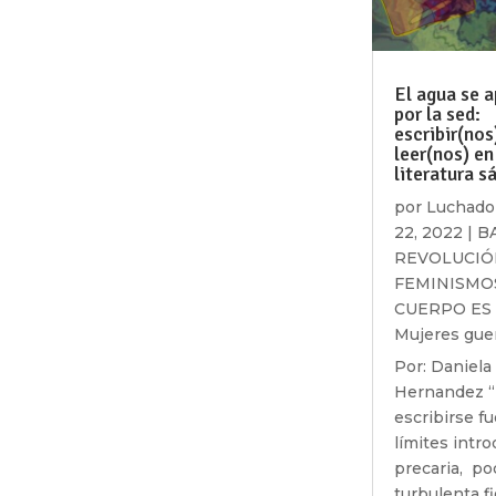
El agua se 
por la sed:
escribir(nos
leer(nos) en
literatura sá
por
Luchado
22, 2022
|
B
REVOLUCIÓ
FEMINISMO
CUERPO ES
Mujeres gue
Por: Daniela
Hernandez 
escribirse fu
límites intro
precaria, po
turbulenta f