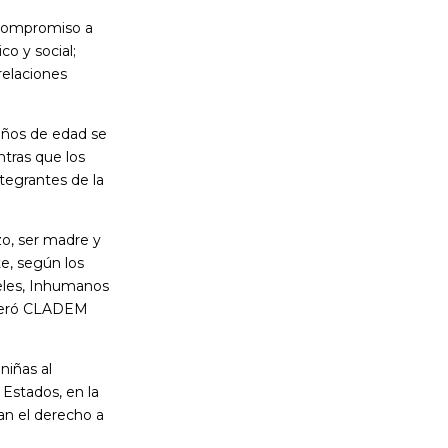
 compromiso a
co y social;
relaciones
años de edad se
ntras que los
tegrantes de la
zo, ser madre y
e, según los
ueles, Inhumanos
sideró CLADEM
niñas al
 Estados, en la
tan el derecho a