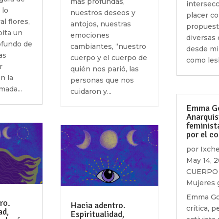
más profundas,
intersecc
 lo
nuestros deseos y
placer c
al flores,
antojos, nuestras
propuest
ita un
emociones
diversas
ofundo de
cambiantes, “nuestro
desde mi
as
cuerpo y el cuerpo de
como lesb
r
quién nos parió, las
n la
personas que nos
mada...
cuidaron y...
Emma Go
Anarquis
feminista
por el co
por
Ixche
May 14, 
CUERPO 
Mujeres 
Emma Go
ro.
Hacia adentro.
crítica, 
ad,
Espiritualidad,