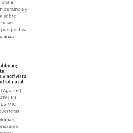
iona el
on denuncia y
a sobre
 causas
 perspectiva
iana...
ldman;
ta,
 y activista
ntrol natal
l Aguirre
|
2019
|
MI
ES MÍO
,
guerreras
ldman,
pensadora,