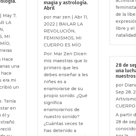
rología.
activista 
magia y astrología.
Abril
feminista
de la lib
|
May 7,
por
mar zen
|
Abr 11,
expresión
AR LA
2022
|
BAILAR LA
libre y el
N
,
REVOLUCIÓN
,
natalidad
S
,
MI
FEMINISMOS
,
MI
 MÍO
,
CUERPO ES MÍO
rreras
Por: Mar Zen Dicen
n Hace
mis maestras que lo
28 de se
anas una
primero que les
una luch
 hace
debes enseñar a les
nuestros
 era mi
niñes es a
por
Dian
cribió un
enamorarse de su
Sep 28, 
propio sonido. ¿Qué
Artivism
. Tenía
significa
CUERPO 
star en
enamorarnos de
A partir 
 él y
nuestro sonido?
28 de se
xtrañó
¿Cuántas veces te
conocido
areció
has detenido a
por la