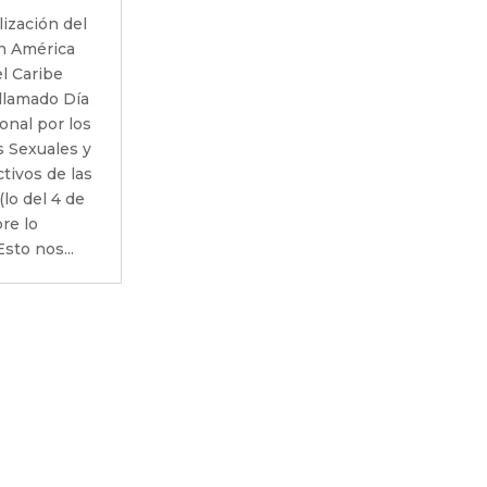
ización del
n América
el Caribe
llamado Día
onal por los
 Sexuales y
tivos de las
(lo del 4 de
re lo
Esto nos...