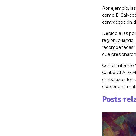
Por ejemplo, la
como El Salvado
contracepción d
Debido a las po
región, cuando 
“acompañadas” 
que presionaron
Con el Informe 
Caribe CLADEM b
embarazos forza
ejercer una mat
Posts rel