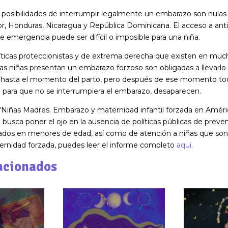
s posibilidades de interrumpir legalmente un embarazo son nulas 
r, Honduras, Nicaragua y República Dominicana. El acceso a ant
e emergencia puede ser difícil o imposible para una niña.
líticas proteccionistas y de extrema derecha que existen en much
las niñas presentan un embarazo forzoso son obligadas a llevarlo
hasta el momento del parto, pero después de ese momento tod
 para que no se interrumpiera el embarazo, desaparecen.
“Niñas Madres. Embarazo y maternidad infantil forzada en Améric
usca poner el ojo en la ausencia de políticas públicas de preve
dos en menores de edad, así como de atención a niñas que son
ernidad forzada, puedes leer el informe completo
aquí
.
acionados