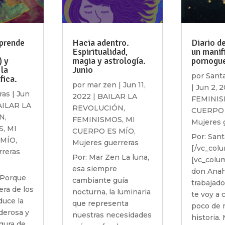
aprende
Hacia adentro.
Diario d
Espiritualidad,
un manif
) y
magia y astrología.
pornogue
 la
Junio
por
Sant
fica.
por
mar zen
|
Jun 11,
|
Jun 2, 
ras
|
Jun
2022
|
BAILAR LA
FEMINI
AILAR LA
REVOLUCIÓN
,
CUERPO 
N
,
FEMINISMOS
,
MI
Mujeres 
S
,
MI
CUERPO ES MÍO
,
Por: San
 MÍO
,
Mujeres guerreras
[/vc_col
rreras
Por: Mar Zen La luna,
[vc_colu
esa siempre
don Anahí
“Porque
cambiante guía
trabajado
era de los
nocturna, la luminaria
te voy a 
duce la
que representa
poco de m
derosa y
nuestras necesidades
historia.
igura de