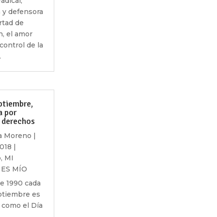
radical,
 y defensora
ertad de
, el amor
 control de la
.
ptiembre,
a por
 derechos
a Moreno
|
2018
|
o
,
MI
ES MÍO
de 1990 cada
ptiembre es
 como el Día