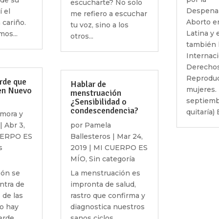
de su
escucharte? No solo
Despenal
í el
me refiero a escuchar
Aborto e
cariño.
tu voz, sino a los
Latina y 
os...
otros...
también 
Internaci
Derechos
Reproduc
erde que
Hablar de
 en Nuevo
mujeres. 
menstruación
¿Sensibilidad o
septiemb
condescendencia?
quitaría) 
mora y
|
Abr 3,
por
Pamela
UERPO ES
Ballesteros
|
Mar 24,
s
2019
|
MI CUERPO ES
MÍO
,
Sin categoría
ón se
La menstruación es
ontra de
impronta de salud,
 de las
rastro que confirma y
o hay
diagnostica nuestros
erde
sanos ciclos