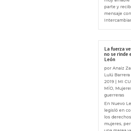
muy amable 
parte y recib
mensaje con 
Intercambiam
La fuerza v
no se rinde
León
por
Anaiz Za
Lulú Barrera
2019
|
MI C
MÍO
,
Mujere
guerreras
En Nuevo Le
legisló en c
los derechos
mujeres, per
una marea v