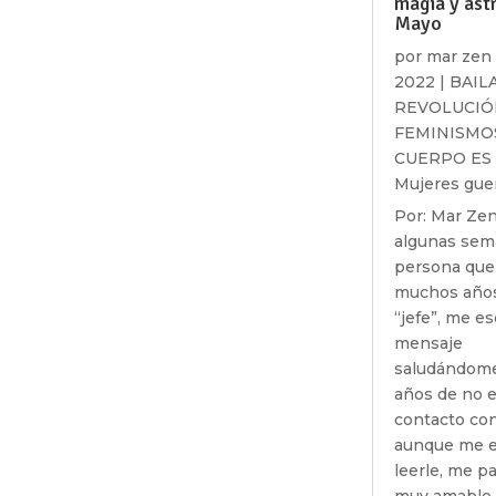
magia y ast
Mayo
por
mar zen
2022
|
BAIL
REVOLUCIÓ
FEMINISMO
CUERPO ES
Mujeres gue
Por: Mar Ze
algunas sem
persona que
muchos años
“jefe”, me es
mensaje
saludándome
años de no e
contacto con
aunque me e
leerle, me p